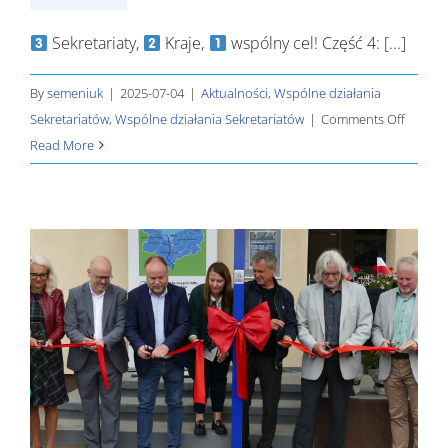
Sekretariaty,
Kraje,
wspólny cel! Część 4: [...]
By
semeniuk
|
2025-07-04
|
Aktualności
,
Wspólne działania
on
Sekretariatów
,
Wspólne działania Sekretariatów
|
Comments Off
Read More
Sekretar
Kraje,
wspóln
cel!
–
Część
4:
GO
GREEN