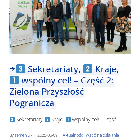
cel!
–
Część
3:
IBN/SID
Sekretariaty,
Kraje,
wspólny cel! – Część 2:
Zielona Przyszłość
Pogranicza
Sekretariaty,
Kraje,
wspólny cel! - Część [...]
By
semeniuk
|
2025-05-09
|
Aktualności
,
Wspólne działania