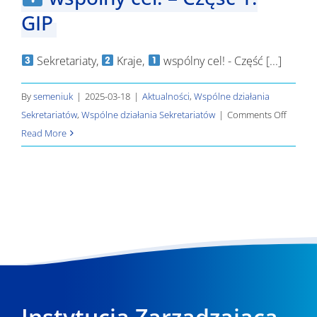
GIP
Sekretariaty,
Kraje,
wspólny cel! - Część [...]
By
semeniuk
|
2025-03-18
|
Aktualności
,
Wspólne działania
on
Sekretariatów
,
Wspólne działania Sekretariatów
|
Comments Off
Read More
Sekretar
Kraje,
wspóln
cel!
–
Część
1:
Instytucja Zarządzająca
GIP