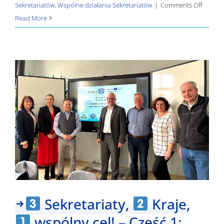
on
Sekretariatów
,
Wspólne działania Sekretariatów
|
Comments Off
Read More
Sekretar
Kraje,
wspóln
cel!
–
Część
2:
Zielona
Przyszł
Pogran
Sekretariaty,
Kraje,
wspólny cel! – Część 1: