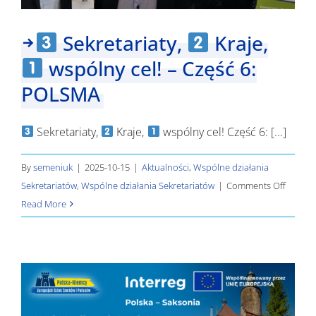
Sekretariaty,
Kraje,
wspólny cel! – Część 6:
POLSMA
Sekretariaty,
Kraje,
wspólny cel! Część 6: [...]
By
semeniuk
|
2025-10-15
|
Aktualności
,
Wspólne działania
on
Sekretariatów
,
Wspólne działania Sekretariatów
|
Comments Off
Read More
Sekretar
Kraje,
wspóln
cel!