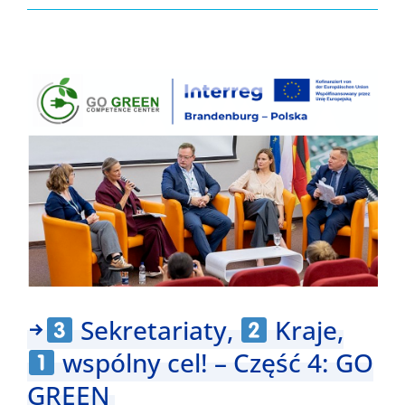
Sekretar
Kraje,
wspóln
cel!
–
Część
5:
Łączą
nas
zamki
i
pałace
Sekretariaty,
Kraje,
Polska
wspólny cel! – Część 4: GO
–
GREEN
Niemcy