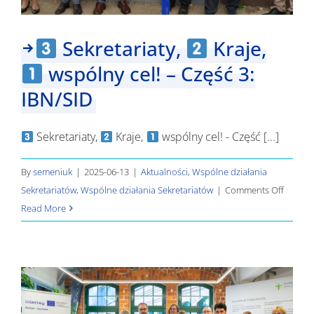
Sekretariaty,
Kraje,
wspólny cel! – Część 3:
IBN/SID
Sekretariaty,
Kraje,
wspólny cel! - Część [...]
By
semeniuk
|
2025-06-13
|
Aktualności
,
Wspólne działania
on
Sekretariatów
,
Wspólne działania Sekretariatów
|
Comments Off
Read More
Sekretar
Kraje,
wspóln