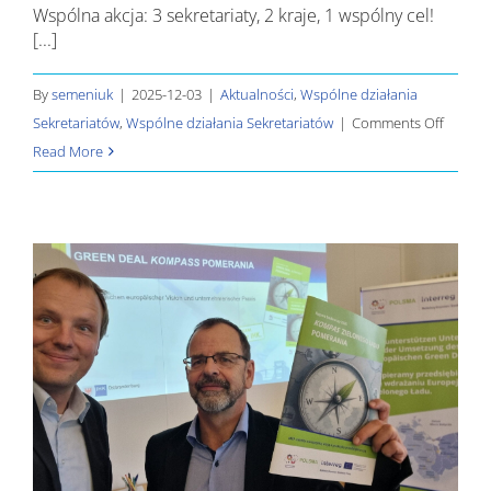
Wspólna akcja: 3 sekretariaty, 2 kraje, 1 wspólny cel!
[...]
By
semeniuk
|
2025-12-03
|
Aktualności
,
Wspólne działania
on
Sekretariatów
,
Wspólne działania Sekretariatów
|
Comments Off
Wspól
Read More
akcja:
3
sekretar
2
kraje,
1
wspóln
cel!
–
Nasze
konkluz