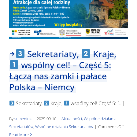
–
Część
6:
POLSM
Sekretariaty,
Kraje,
wspólny cel! – Część 5:
Łączą nas zamki i pałace
Polska – Niemcy
Sekretariaty,
Kraje,
wspólny cel! Część 5: [...]
By
semeniuk
|
2025-09-10
|
Aktualności
,
Wspólne działania
on
Sekretariatów
,
Wspólne działania Sekretariatów
|
Comments Off
Read More