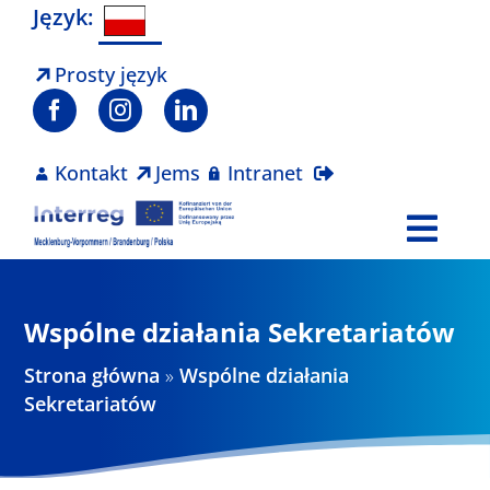
Skip
Język:
to
content
Prosty język
Kontakt
Jems
Intranet
Togg
Navi
Program
Wspólne działania Sekretariatów
Projekty
Strona główna
»
Wspólne działania
Sekretariatów
Aktualności