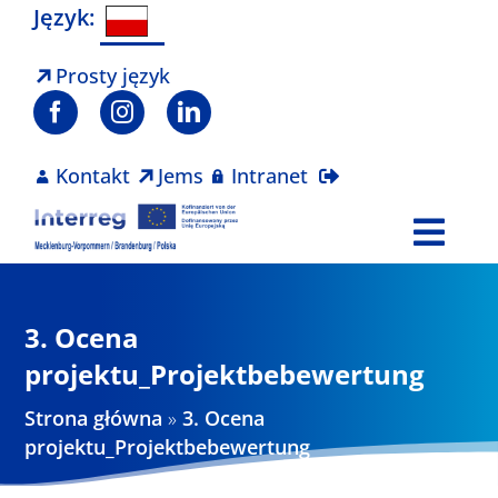
Skip
Język:
to
content
Prosty język
Kontakt
Jems
Intranet
Togg
Navi
Program
3. Ocena
Projekty
projektu_Projektbebewertung
Strona główna
»
3. Ocena
Aktualności
projektu_Projektbebewertung