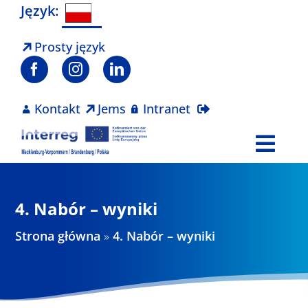
Skip
Język:
to
content
Prosty język
Kontakt
Jems
Intranet
Togg
Navi
Program
4. Nabór – wyniki
Projekty
Strona główna
»
4. Nabór – wyniki
Aktualności