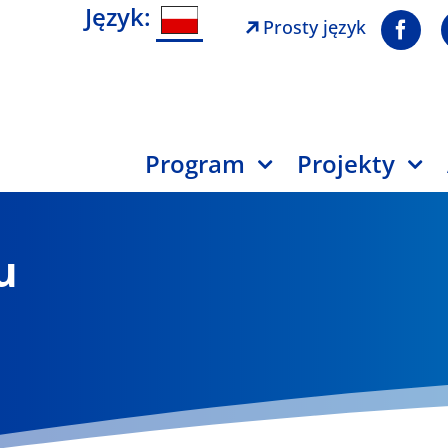
Język:
Prosty język
Program
Projekty
u