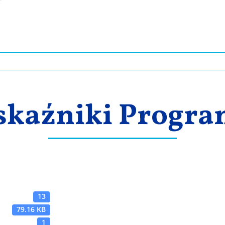
kaźniki Progr
13
79.16 KB
1