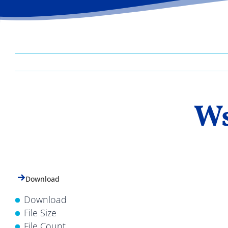
Ws
Download
Download
File Size
File Count