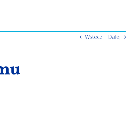
Wstecz
Dalej
amu