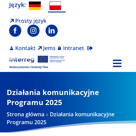
Skip
Język:
to
content
Prosty język
Kontakt
Jems
Intranet
Togg
Navi
Program
Działania komunikacyjne
Projekty
Programu 2025
Strona główna
»
Działania komunikacyjne
Aktualności
Programu 2025