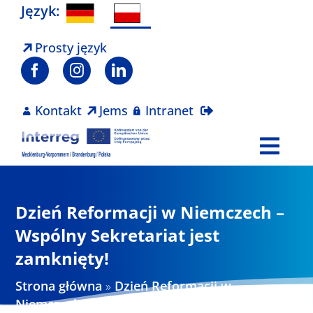
Skip
Język:
to
content
Prosty język
Kontakt
Jems
Intranet
Togg
Navi
Program
Dzień Reformacji w Niemczech –
Projekty
Wspólny Sekretariat jest
zamknięty!
Aktualności
Strona główna
»
Dzień Reformacji w
Niemczech – Wspólny Sekretariat jest