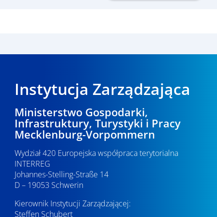
Instytucja Zarządzająca
Ministerstwo Gospodarki,
Infrastruktury, Turystyki i Pracy
Mecklenburg-Vorpommern
Wydział 420 Europejska współpraca terytorialna
INTERREG
Johannes-Stelling-Straße 14
D – 19053 Schwerin
Kierownik Instytucji Zarządzającej:
Steffen Schubert