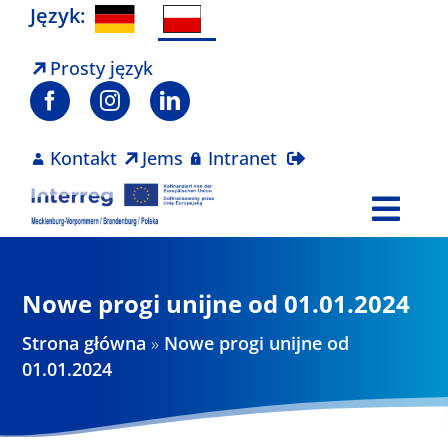
Skip
Język:
to
content
Prosty język
Kontakt
Jems
Intranet
Togg
Navi
Program
Nowe progi unijne od 01.01.2024
Projekty
Strona główna
»
Nowe progi unijne od
01.01.2024
Aktualności