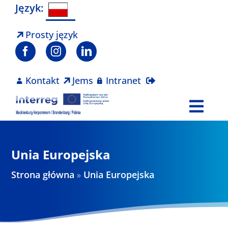
Skip
Język:
to
content
Prosty język
Kontakt
Jems
Intranet
Togg
Navi
Program
Unia Europejska
Projekty
Strona główna
»
Unia Europejska
Aktualności