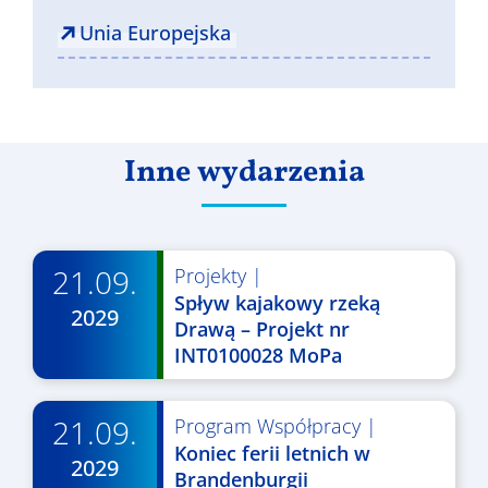
Unia Europejska
Inne wydarzenia
21.09.
Projekty
|
Spływ kajakowy rzeką
2029
Drawą – Projekt nr
INT0100028 MoPa
21.09.
Program Współpracy
|
Koniec ferii letnich w
2029
Brandenburgii