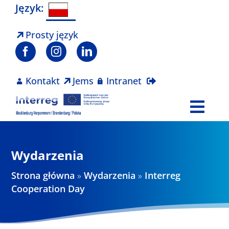
Skip
Język:
to
content
Prosty język
Kontakt
Jems
Intranet
Togg
Navi
Program
Wydarzenia
Projekty
Strona główna
»
Wydarzenia
»
Interreg
Cooperation Day
Aktualności