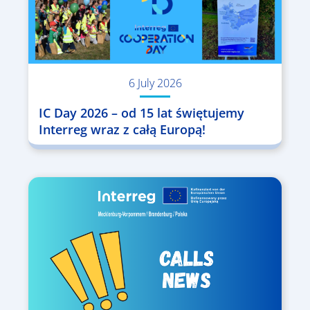
6 July 2026
IC Day 2026 – od 15 lat świętujemy
Interreg wraz z całą Europą!