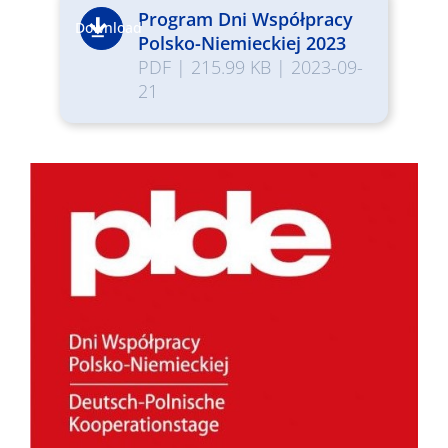
Program Dni Współpracy
Download
Polsko-Niemieckiej 2023
PDF
|
215.99 KB
|
2023-09-
21