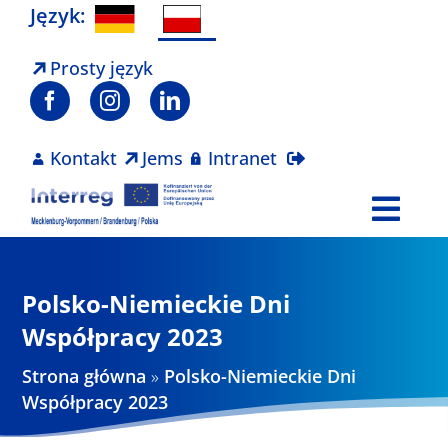
Skip
Język:
to
content
Prosty język
Kontakt
Jems
Intranet
Togg
Navi
Program
Polsko-Niemieckie Dni
Projekty
Współpracy 2023
Strona główna
»
Polsko-Niemieckie Dni
Aktualności
Współpracy 2023