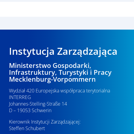
Instytucja Zarządzająca
Ministerstwo Gospodarki,
Infrastruktury, Turystyki i Pracy
Mecklenburg-Vorpommern
Wydział 420 Europejska współpraca terytorialna
INTERREG
Johannes-Stelling-Straße 14
D – 19053 Schwerin
Kierownik Instytucji Zarządzającej:
Steffen Schubert