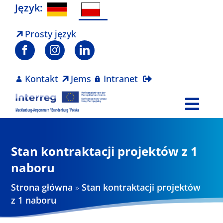
Skip
Język:
to
content
Prosty język
Kontakt
Jems
Intranet
Togg
Navi
Program
Stan kontraktacji projektów z 1
Projekty
naboru
Strona główna
»
Stan kontraktacji projektów
Aktualności
z 1 naboru