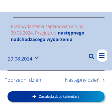
Wyniki
W
Brak wydarzenia zaplanowanych na
y
29.08.2024. Przejdź do
następnego
Powiadomienie
nadchodzącego wydarzenia
.
d
W
a
Szukaj
29.08.2024
W
Dzi
y
r
Wybierz
y
d
datę.
z
a
d
Poprzedni dzień
Następny dzień
r
a
e
z
r
n
Zasubskrybuj kalendarz
e
z
i
n