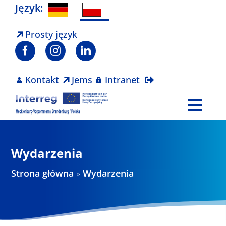
Skip
Język:
to
content
Prosty język
Kontakt
Jems
Intranet
Togg
Navi
Program
Wydarzenia
Projekty
Strona główna
»
Wydarzenia
Aktualności