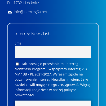
i
D – 17321 Löcknitz
u
info@interreg6a.net
i
w
Interreg Newsflash
i
d
Email
o
k
Tak, proszę o przesłanie mi Interreg
a
Newsflash Programu Współpracy Interreg VI A
MV / BB / PL 2021-2027. Wyrażam zgodę na
c
otrzymywanie Interreg Newsflash i wiem, że w
każdej chwili mogę z niego zrezygnować. ­­Więcej
h
informacji znajdziesz w naszej polityce
prywatności.