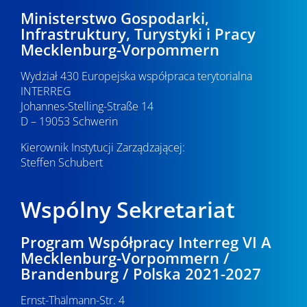
c
2
p
Ministerstwo Gospodarki,
Infrastruktury, Turystyki i Pracy
j
o
0
Mecklenburg-Vorpommern
a
w
2
Wydział 430 Europejska współpraca terytorialna
y
INTERREG
4
Johannes-Stelling-Straße 14
s
D – 19053 Schwerin
z
Kierownik Instytucji Zarządzającej:
u
Steffen Schubert
k
Wspólny Sekretariat
i
w
Program Współpracy Interreg VI A
Mecklenburg-Vorpommern /
a
Brandenburg / Polska 2021-2027
n
Ernst-Thälmann-Str. 4