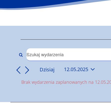
Wydarzenia
for
Wydarzenia
Wpisz
słowo
12.05.2025
Nawigacja
Dzisiaj
12.05.2025
kluczowe.
Wybierz
Szukaj
po
Brak wydarzenia zaplanowanych na 12.05.20
datę.
wg
Powiadomienie
słowa
wyszukiwaniu
kluczowego
Wydarzenia
i