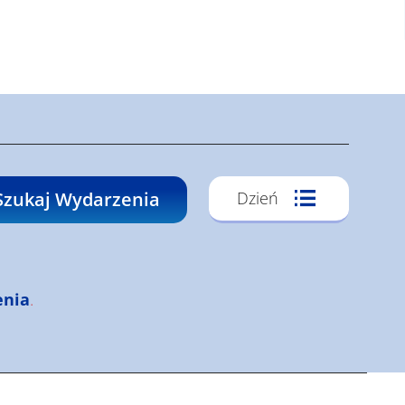
Wydarzen
Szukaj Wydarzenia
Dzień
Widoki
Nawigacj
enia
.