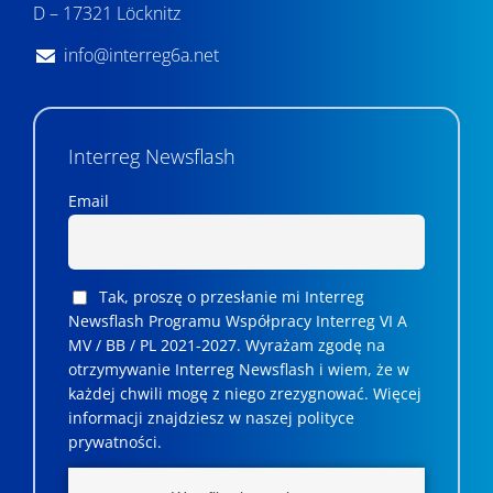
i
D – 17321 Löcknitz
u
info@interreg6a.net
i
w
Interreg Newsflash
i
d
Email
o
k
Tak, proszę o przesłanie mi Interreg
a
Newsflash Programu Współpracy Interreg VI A
MV / BB / PL 2021-2027. Wyrażam zgodę na
c
otrzymywanie Interreg Newsflash i wiem, że w
każdej chwili mogę z niego zrezygnować. ­­Więcej
h
informacji znajdziesz w naszej polityce
prywatności.