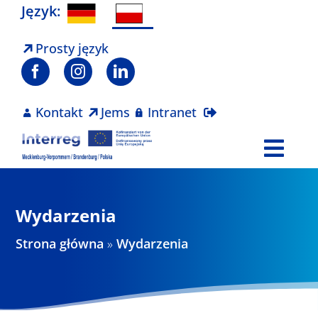
Skip
Język:
to
content
Prosty język
Kontakt
Jems
Intranet
Togg
Navi
Program
Wydarzenia
Projekty
Strona główna
»
Wydarzenia
Aktualności