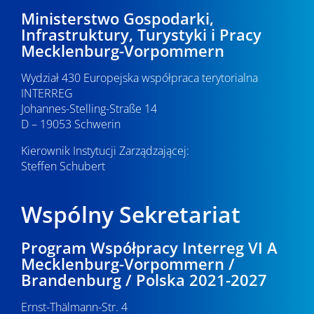
c
2
p
Ministerstwo Gospodarki,
Infrastruktury, Turystyki i Pracy
j
o
0
Mecklenburg-Vorpommern
a
w
2
Wydział 430 Europejska współpraca terytorialna
y
INTERREG
6
Johannes-Stelling-Straße 14
s
D – 19053 Schwerin
z
Kierownik Instytucji Zarządzającej:
u
Steffen Schubert
k
Wspólny Sekretariat
i
w
Program Współpracy Interreg VI A
Mecklenburg-Vorpommern /
a
Brandenburg / Polska 2021-2027
n
Ernst-Thälmann-Str. 4