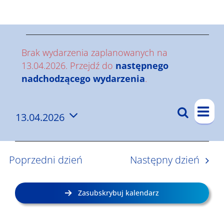
Wyniki
W
Brak wydarzenia zaplanowanych na
y
13.04.2026. Przejdź do
następnego
Powiadomienie
nadchodzącego wydarzenia
.
d
W
a
Szukaj
13.04.2026
W
Dzi
y
r
Wybierz
y
d
datę.
z
a
d
Poprzedni dzień
Następny dzień
r
a
e
z
r
n
Zasubskrybuj kalendarz
e
z
i
n