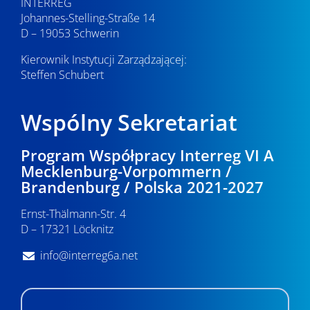
INTERREG
i
Johannes-Stelling-Straße 14
D – 19053 Schwerin
d
Kierownik Instytucji Zarządzającej:
o
Steffen Schubert
k
a
Wspólny Sekretariat
c
Program Współpracy Interreg VI A
h
Mecklenburg-Vorpommern /
Brandenburg / Polska 2021-2027
Ernst-Thälmann-Str. 4
D – 17321 Löcknitz
info@interreg6a.net