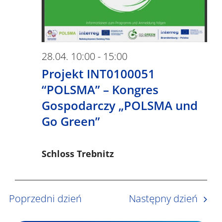
d
N
a
o
a
f
k
w
i
28.04. 10:00
-
15:00
o
i
N
Projekt INT0100051
r
g
a
“POLSMA” – Kongres
a
2
w
Gospodarczy „POLSMA und
c
i
Go Green”
8
j
g
.
a
a
Schloss Trebnitz
0
c
p
j
o
4
Poprzedni dzień
Następny dzień
a
w
.