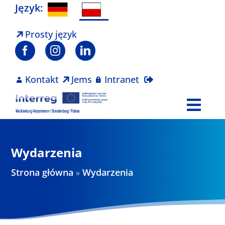
Skip
Język:
to
content
Prosty język
Kontakt
Jems
Intranet
Togg
Navi
Program
Wydarzenia
Projekty
Strona główna
»
Wydarzenia
Aktualności