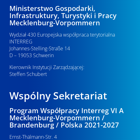
c
2
p
Ministerstwo Gospodarki,
Infrastruktury, Turystyki i Pracy
j
o
0
Mecklenburg-Vorpommern
a
w
2
Wydział 430 Europejska współpraca terytorialna
y
INTERREG
6
Johannes-Stelling-Straße 14
s
D – 19053 Schwerin
z
Kierownik Instytucji Zarządzającej:
u
Steffen Schubert
k
Wspólny Sekretariat
i
w
Program Współpracy Interreg VI A
Mecklenburg-Vorpommern /
a
Brandenburg / Polska 2021-2027
n
Ernst-Thälmann-Str. 4