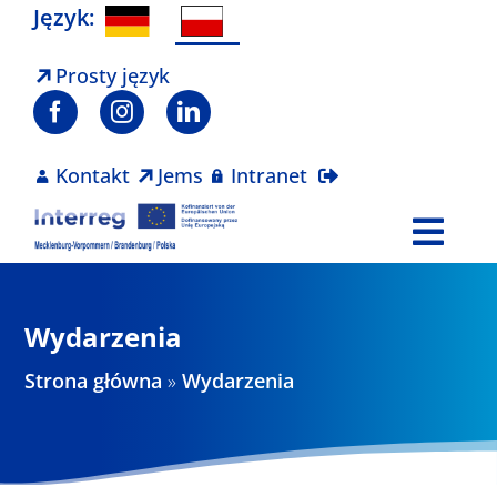
Skip
Język:
to
content
Prosty język
Kontakt
Jems
Intranet
Togg
Navi
Program
Wydarzenia
Projekty
Strona główna
»
Wydarzenia
Aktualności