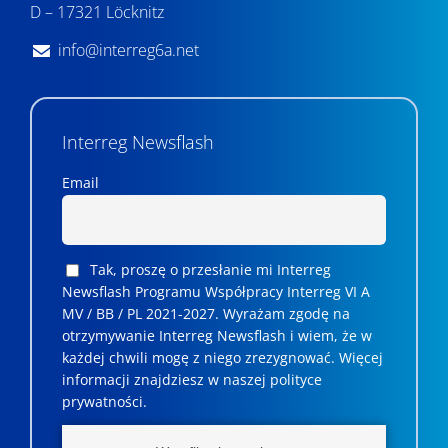
i
D – 17321 Löcknitz
u
info@interreg6a.net
i
w
Interreg Newsflash
i
d
Email
o
k
Tak, proszę o przesłanie mi Interreg
a
Newsflash Programu Współpracy Interreg VI A
MV / BB / PL 2021-2027. Wyrażam zgodę na
c
otrzymywanie Interreg Newsflash i wiem, że w
każdej chwili mogę z niego zrezygnować. ­­Więcej
h
informacji znajdziesz w naszej polityce
prywatności.