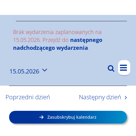
Wyniki
W
Brak wydarzenia zaplanowanych na
y
15.05.2026. Przejdź do
następnego
Powiadomienie
nadchodzącego wydarzenia
.
d
W
a
Szukaj
15.05.2026
W
Dzi
y
r
Wybierz
y
d
datę.
z
a
d
Poprzedni dzień
Następny dzień
r
a
e
z
r
n
Zasubskrybuj kalendarz
e
z
i
n