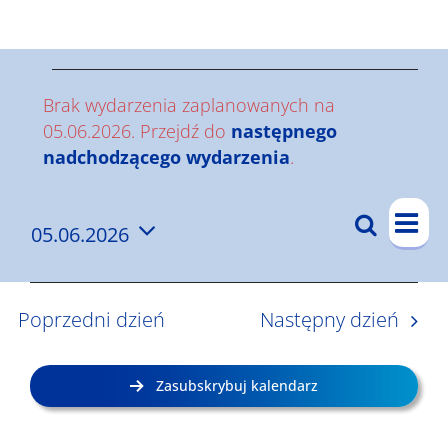
Wyniki
W
Brak wydarzenia zaplanowanych na
y
05.06.2026. Przejdź do
następnego
Powiadomienie
nadchodzącego wydarzenia
.
d
W
a
Szukaj
05.06.2026
W
Dzi
y
r
Wybierz
y
d
datę.
z
a
d
Poprzedni dzień
Następny dzień
r
a
e
z
r
n
Zasubskrybuj kalendarz
e
z
i
n