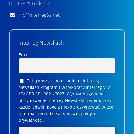
i
D – 17321 Löcknitz
u
info@interreg6a.net
i
w
Interreg Newsflash
i
d
Email
o
k
Tak, proszę o przesłanie mi Interreg
a
Newsflash Programu Współpracy Interreg VI A
MV / BB / PL 2021-2027. Wyrażam zgodę na
c
otrzymywanie Interreg Newsflash i wiem, że w
każdej chwili mogę z niego zrezygnować. ­­Więcej
h
informacji znajdziesz w naszej polityce
prywatności.