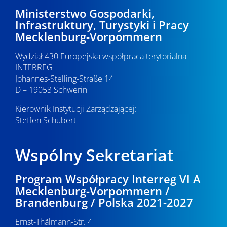
c
2
p
Ministerstwo Gospodarki,
Infrastruktury, Turystyki i Pracy
j
o
0
Mecklenburg-Vorpommern
a
w
2
Wydział 430 Europejska współpraca terytorialna
y
INTERREG
6
Johannes-Stelling-Straße 14
s
D – 19053 Schwerin
z
Kierownik Instytucji Zarządzającej:
u
Steffen Schubert
k
Wspólny Sekretariat
i
w
Program Współpracy Interreg VI A
Mecklenburg-Vorpommern /
a
Brandenburg / Polska 2021-2027
n
Ernst-Thälmann-Str. 4