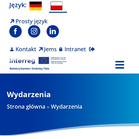
Skip
Język:
to
content
Prosty język
Kontakt
Jems
Intranet
Togg
Navi
Program
Wydarzenia
Projekty
Strona główna
»
Wydarzenia
Aktualności