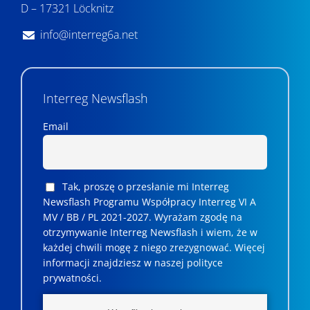
i
D – 17321 Löcknitz
u
info@interreg6a.net
i
w
Interreg Newsflash
i
d
Email
o
k
Tak, proszę o przesłanie mi Interreg
a
Newsflash Programu Współpracy Interreg VI A
MV / BB / PL 2021-2027. Wyrażam zgodę na
c
otrzymywanie Interreg Newsflash i wiem, że w
każdej chwili mogę z niego zrezygnować. ­­Więcej
h
informacji znajdziesz w naszej polityce
prywatności.