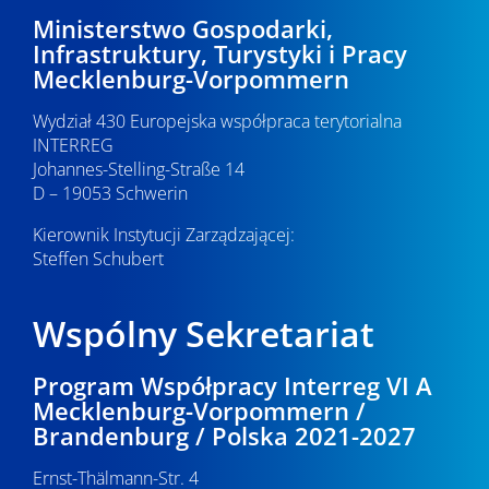
c
2
p
Ministerstwo Gospodarki,
Infrastruktury, Turystyki i Pracy
j
o
0
Mecklenburg-Vorpommern
a
w
2
Wydział 430 Europejska współpraca terytorialna
y
INTERREG
6
Johannes-Stelling-Straße 14
s
D – 19053 Schwerin
z
Kierownik Instytucji Zarządzającej:
u
Steffen Schubert
k
Wspólny Sekretariat
i
w
Program Współpracy Interreg VI A
Mecklenburg-Vorpommern /
a
Brandenburg / Polska 2021-2027
n
Ernst-Thälmann-Str. 4