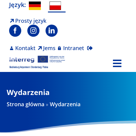
Skip
Język:
to
content
Prosty język
Kontakt
Jems
Intranet
Togg
Navi
Program
Wydarzenia
Projekty
Strona główna
»
Wydarzenia
Aktualności