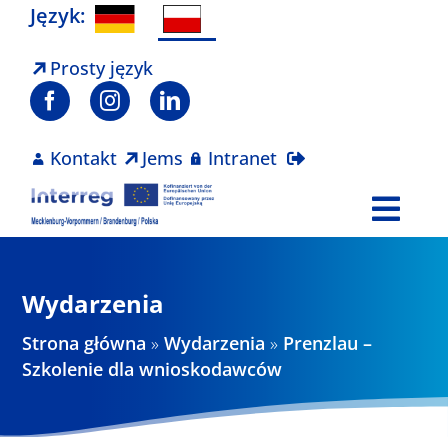
Skip
Język:
to
content
Prosty język
Kontakt
Jems
Intranet
Togg
Navi
Program
Wydarzenia
Projekty
Strona główna
»
Wydarzenia
»
Prenzlau –
Szkolenie dla wnioskodawców
Aktualności