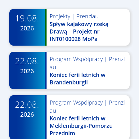
19.08.
Projekty
|
Prenzlau
Spływ kajakowy rzeką
2026
Drawą – Projekt nr
INT0100028 MoPa
22.08.
Program Współpracy
|
Prenzl
au
2026
Koniec ferii letnich w
Brandenburgii
22.08.
Program Współpracy
|
Prenzl
au
2026
Koniec ferii letnich w
Meklemburgii-Pomorzu
Przednim