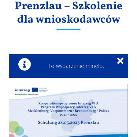
Prenzlau – Szkolenie
Wyniki
dla wnioskodawców
×
To wydarzenie minęło.