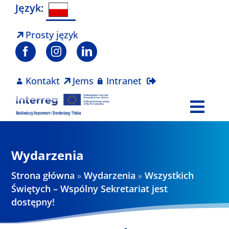
Skip
Język:
to
content
Prosty język
Kontakt
Jems
Intranet
Togg
Navi
Program
Wydarzenia
Projekty
Strona główna
»
Wydarzenia
»
Wszystkich
Świętych – Wspólny Sekretariat jest
dostępny!
Aktualności