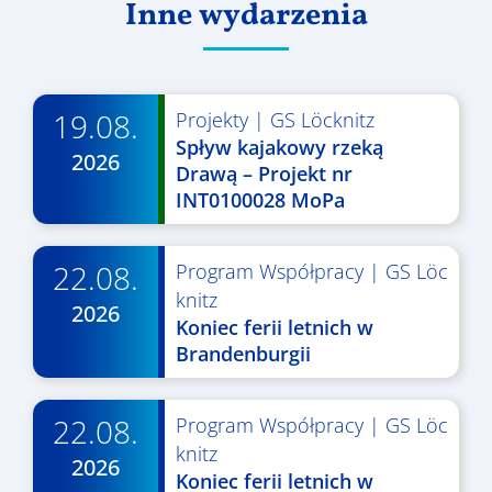
Inne wydarzenia
19.08.
Projekty
|
GS Löcknitz
Spływ kajakowy rzeką
2026
Drawą – Projekt nr
INT0100028 MoPa
22.08.
Program Współpracy
|
GS Löc
knitz
2026
Koniec ferii letnich w
Brandenburgii
22.08.
Program Współpracy
|
GS Löc
knitz
2026
Koniec ferii letnich w