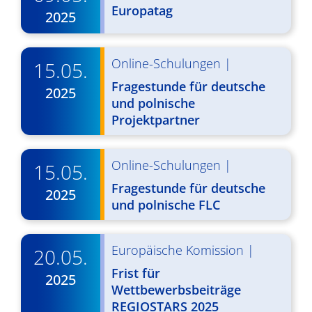
d
Europatag
i
2025
A
g
n
a
Online-Schulungen
|
15.05.
s
t
Fragestunde für deutsche
2025
i
i
und polnische
Projektpartner
o
c
n
h
Online-Schulungen
|
15.05.
t
Fragestunde für deutsche
2025
e
und polnische FLC
n
Europäische Komission
|
,
20.05.
Frist für
N
2025
Wettbewerbsbeiträge
a
REGIOSTARS 2025