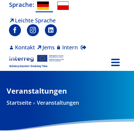
Zum
Sprache:
Inhalt
springen
Leichte Sprache
Kontakt
Jems
Intern
Togg
Navi
Programm
Veranstaltungen
Projekte
Startseite
»
Veranstaltungen
Aktuelles