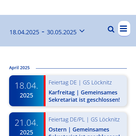
Ergebnisse
V
 - 
Suche
18.04.2025
30.05.2025
V
List
e
Datum
e
r
wählen.
a
r
n
a
April 2025
s
n
Feiertag DE
|
GS Löcknitz
t
18.04.
s
a
Karfreitag | Gemeinsames
2025
t
Sekretariat ist geschlossen!
l
a
t
l
Feiertag DE/PL
|
GS Löcknitz
21.04.
u
Ostern | Gemeinsames
t
n
2025