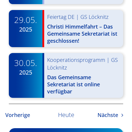
v
i
Feiertag DE
|
GS Löcknitz
29.05.
Christi Himmelfahrt – Das
g
2025
Gemeinsame Sekretariat ist
a
geschlossen!
t
i
Kooperationsprogramm
|
GS
30.05.
Löcknitz
o
2025
Das Gemeinsame
n
Sekretariat ist online
verfügbar
Heute
Veranstaltungen
Veran
Vorherige
Nächste