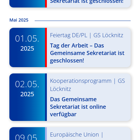
Sekretariat ist geschlossen!
g
u
A
n
Mai 2025
n
g
s
Feiertag DE/PL
|
GS Löcknitz
01.05.
e
i
Tag der Arbeit – Das
2025
n
Gemeinsame Sekretariat ist
c
geschlossen!
S
h
u
t
Kooperationsprogramm
|
GS
02.05.
c
e
Löcknitz
2025
n
h
Das Gemeinsame
-
e
Sekretariat ist online
verfügbar
N
u
a
n
Europäische Union
|
v
09.05.