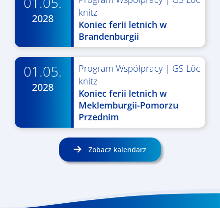
01.05.
knitz
2028
Koniec ferii letnich w
Brandenburgii
01.05.
Program Współpracy
|
GS Löc
knitz
2028
Koniec ferii letnich w
Meklemburgii-Pomorzu
Przednim
Zobacz kalendarz