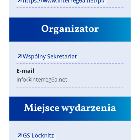
https://www.interreg6a.net/pl/
Organizator
Wspólny Sekretariat
E-mail
info@interreg6a.net
Miejsce wydarzenia
GS Löcknitz