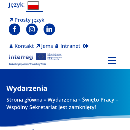
Skip
Język:
to
content
Prosty język
Kontakt
Jems
Intranet
Togg
Navi
Program
Wydarzenia
Projekty
Strona główna
»
Wydarzenia
»
Święto Pracy –
Wspólny Sekretariat jest zamknięty!
Aktualności