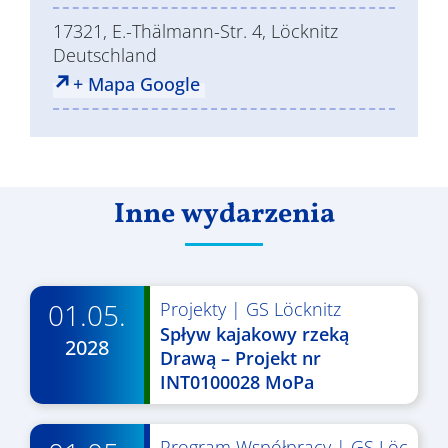
17321, E.-Thälmann-Str. 4, Löcknitz
Deutschland
+ Mapa Google
Inne wydarzenia
01.05.
Projekty
|
GS Löcknitz
Spływ kajakowy rzeką
2028
Drawą – Projekt nr
INT0100028 MoPa
Program Współpracy
|
GS Löc