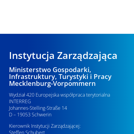
Instytucja Zarządzająca
Ministerstwo Gospodarki,
Infrastruktury, Turystyki i Pracy
Mecklenburg-Vorpommern
Wydział 420 Europejska współpraca terytorialna
INTERREG
Johannes-Stelling-Straße 14
D – 19053 Schwerin
Kierownik Instytucji Zarządzającej:
Steffen Schubert