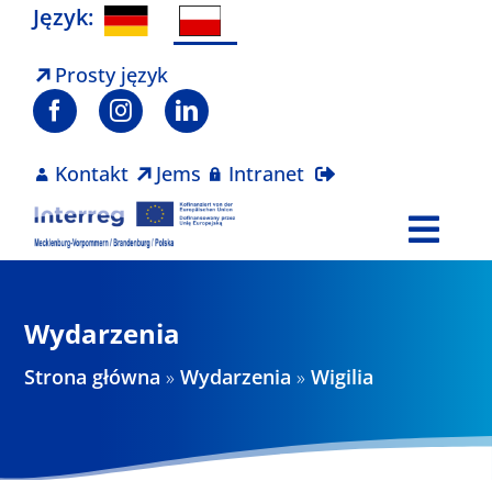
Skip
Język:
to
content
Prosty język
Kontakt
Jems
Intranet
Togg
Navi
Program
Wydarzenia
Projekty
Strona główna
»
Wydarzenia
»
Wigilia
Aktualności