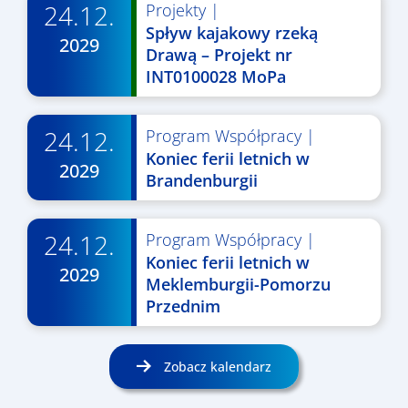
24.12.
Projekty
|
Spływ kajakowy rzeką
2029
Drawą – Projekt nr
INT0100028 MoPa
24.12.
Program Współpracy
|
Koniec ferii letnich w
2029
Brandenburgii
24.12.
Program Współpracy
|
Koniec ferii letnich w
2029
Meklemburgii-Pomorzu
Przednim
Zobacz kalendarz