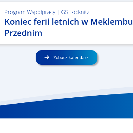
Program Współpracy
|
GS Löcknitz
Koniec ferii letnich w Meklemb
Przednim
Zobacz kalendarz