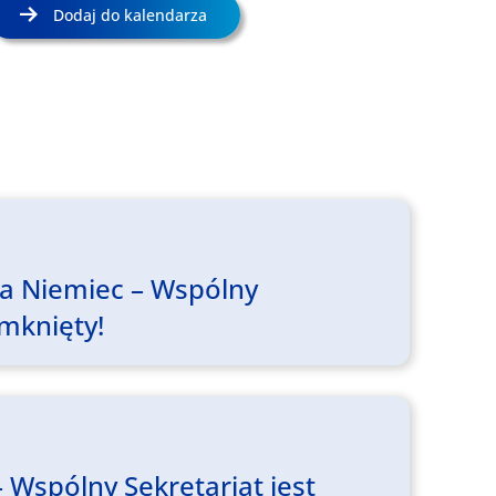
Dodaj do kalendarza
ia Niemiec – Wspólny
amknięty!
 Wspólny Sekretariat jest