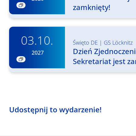
zamknięty!
03.10.
Święto DE
|
GS Löcknitz
Dzień Zjednoczen
2027
Sekretariat jest z
Udostępnij to wydarzenie!