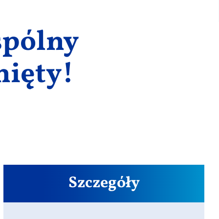
spólny
nięty!
Szczegóły