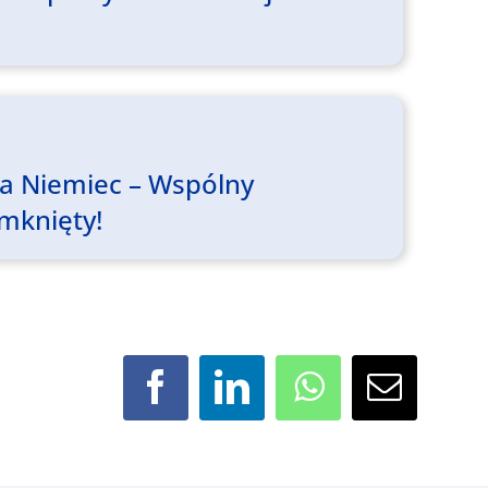
ia Niemiec – Wspólny
amknięty!
Facebook
LinkedIn
WhatsApp
Email