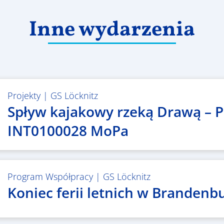
Inne wydarzenia
Projekty
|
GS Löcknitz
Spływ kajakowy rzeką Drawą – P
INT0100028 MoPa
Program Współpracy
|
GS Löcknitz
Koniec ferii letnich w Brandenbu