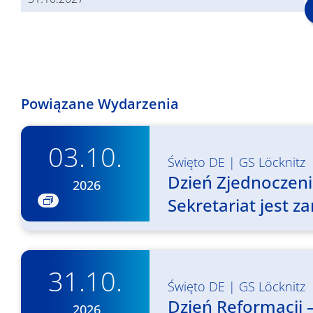
Powiązane Wydarzenia
03.10.
Święto DE
|
GS Löcknitz
Dzień Zjednoczen
2026
Sekretariat jest z
31.10.
Święto DE
|
GS Löcknitz
Dzień Reformacji –
2026