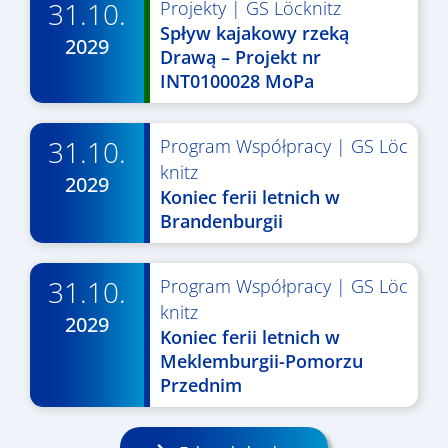
31.10.
Projekty
|
GS Löcknitz
Spływ kajakowy rzeką
2029
Drawą – Projekt nr
INT0100028 MoPa
31.10.
Program Współpracy
|
GS Löc
knitz
2029
Koniec ferii letnich w
Brandenburgii
31.10.
Program Współpracy
|
GS Löc
knitz
2029
Koniec ferii letnich w
Meklemburgii-Pomorzu
Przednim