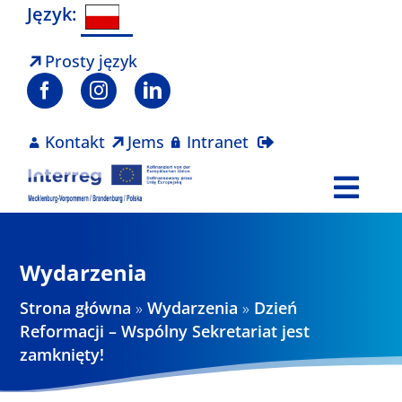
Skip
Język:
to
content
Prosty język
Kontakt
Jems
Intranet
Togg
Navi
Program
Wydarzenia
Projekty
Strona główna
»
Wydarzenia
»
Dzień
Reformacji – Wspólny Sekretariat jest
zamknięty!
Aktualności