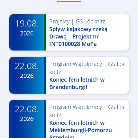
19.08.
Projekty
|
GS Löcknitz
Spływ kajakowy rzeką
2026
Drawą – Projekt nr
INT0100028 MoPa
22.08.
Program Współpracy
|
GS Löc
knitz
2026
Koniec ferii letnich w
Brandenburgii
22.08.
Program Współpracy
|
GS Löc
knitz
2026
Koniec ferii letnich w
Meklemburgii-Pomorzu
Przednim