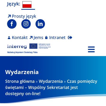
Skip
Język:
to
content
Prosty język
Kontakt
Jems
Intranet
Togg
Navi
Program
Wydarzenia
Projekty
Strona główna
»
Wydarzenia
»
Czas pomiędzy
świętami – Wspólny Sekretariat jest
dostępny on-line!
Aktualności