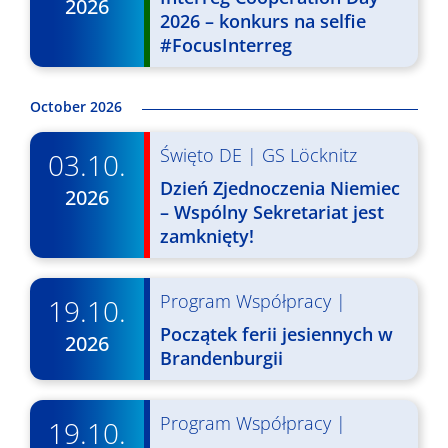
2026
2026 – konkurs na selfie
#FocusInterreg
October 2026
Święto DE
|
GS Löcknitz
03.10.
Dzień Zjednoczenia Niemiec
2026
– Wspólny Sekretariat jest
zamknięty!
Program Współpracy
|
19.10.
Początek ferii jesiennych w
2026
Brandenburgii
Program Współpracy
|
19.10.