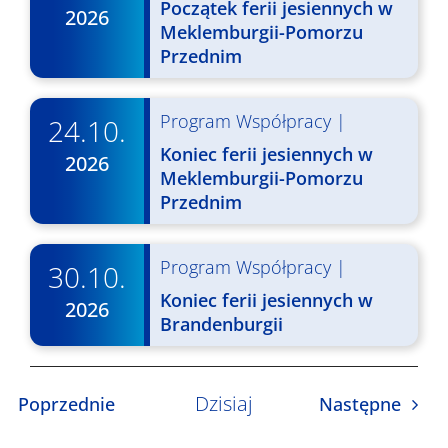
Początek ferii jesiennych w
2026
Meklemburgii-Pomorzu
Przednim
Program Współpracy
|
24.10.
Koniec ferii jesiennych w
2026
Meklemburgii-Pomorzu
Przednim
Program Współpracy
|
30.10.
Koniec ferii jesiennych w
2026
Brandenburgii
Dzisiaj
Wydarzenia
Wyda
Poprzednie
Następne