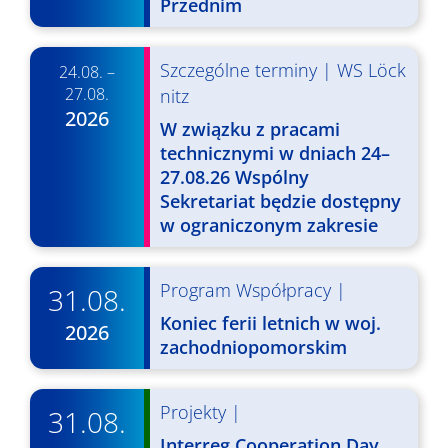
Przednim
Szczególne terminy
|
WS Löck
24.08. –
27.08.
nitz
2026
W związku z pracami
technicznymi w dniach 24–
27.08.26 Wspólny
Sekretariat będzie dostępny
w ograniczonym zakresie
Program Współpracy
|
31.08.
Koniec ferii letnich w woj.
2026
zachodniopomorskim
Projekty
|
31.08.
Interreg Cooperation Day