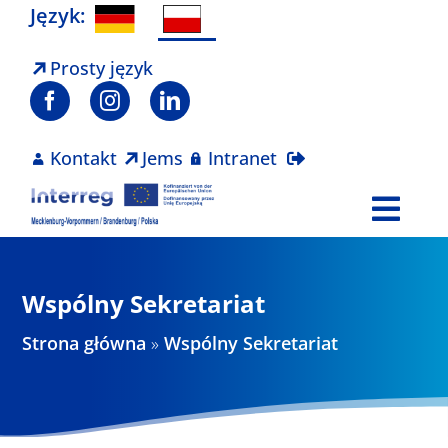
Skip
Język:
to
content
Prosty język
Kontakt
Jems
Intranet
Togg
Navi
Program
Wspólny Sekretariat
Projekty
Strona główna
»
Wspólny Sekretariat
Aktualności