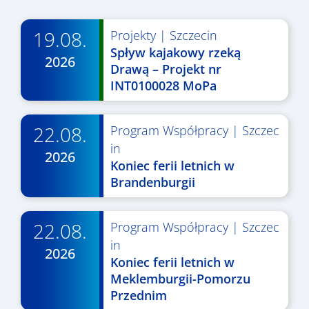
19.08.
Projekty
|
Szczecin
Spływ kajakowy rzeką
2026
Drawą – Projekt nr
INT0100028 MoPa
22.08.
Program Współpracy
|
Szczec
in
2026
Koniec ferii letnich w
Brandenburgii
22.08.
Program Współpracy
|
Szczec
in
2026
Koniec ferii letnich w
Meklemburgii-Pomorzu
Przednim