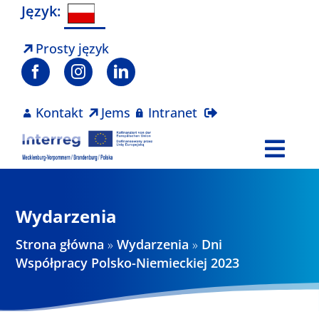
Skip
Język:
to
content
Prosty język
Kontakt
Jems
Intranet
Togg
Navi
Program
Wydarzenia
Projekty
Strona główna
»
Wydarzenia
»
Dni
Współpracy Polsko-Niemieckiej 2023
Aktualności