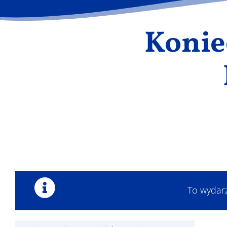
Konie
To wydar