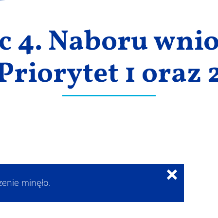
c 4. Naboru wnio
Priorytet 1 oraz 
×
zenie minęło.