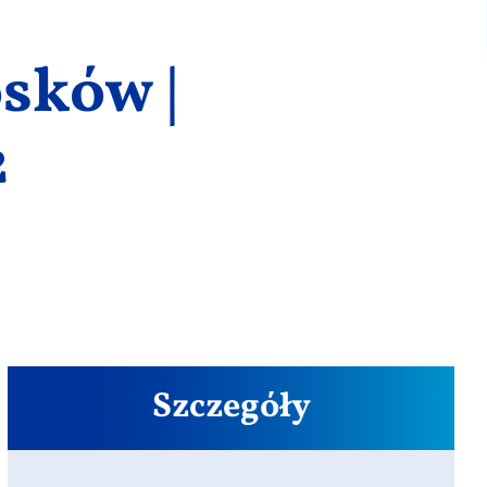
sków |
2
Szczegóły