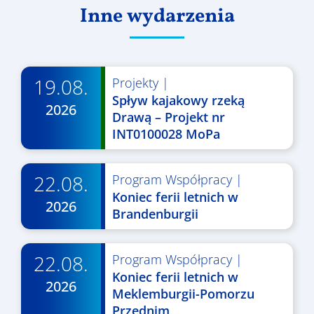
Inne wydarzenia
19.08.
Projekty
|
Spływ kajakowy rzeką
2026
Drawą – Projekt nr
INT0100028 MoPa
22.08.
Program Współpracy
|
Koniec ferii letnich w
2026
Brandenburgii
22.08.
Program Współpracy
|
Koniec ferii letnich w
2026
Meklemburgii-Pomorzu
Przednim