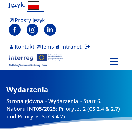
Skip
Język:
to
content
Prosty język
Kontakt
Jems
Intranet
Togg
Navi
Program
Wydarzenia
Projekty
Strona główna
»
Wydarzenia
»
Start 6.
Naboru INT05/2025: Priorytet 2 (CS 2.4 & 2.7)
und Priorytet 3 (CS 4.2)
Aktualności