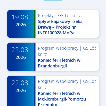
19.08.
Projekty
|
GS Löcknitz
Spływ kajakowy rzeką
2026
Drawą – Projekt nr
INT0100028 MoPa
22.08.
Program Współpracy
|
GS Löc
knitz
2026
Koniec ferii letnich w
Brandenburgii
22.08.
Program Współpracy
|
GS Löc
knitz
2026
Koniec ferii letnich w
Meklemburgii-Pomorzu
Przednim