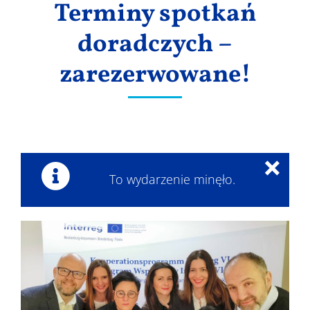
Terminy spotkań
Wyniki
doradczych –
zarezerwowane!
×
To wydarzenie minęło.