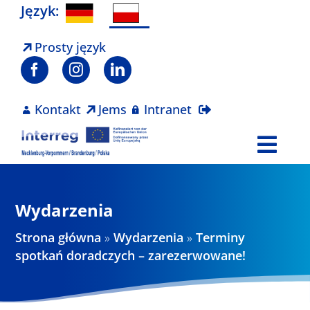
Skip
Język:
to
content
Prosty język
Kontakt
Jems
Intranet
Togg
Navi
Program
Wydarzenia
Projekty
Strona główna
»
Wydarzenia
»
Terminy
spotkań doradczych – zarezerwowane!
Aktualności