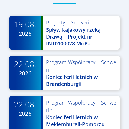
19.08.
Projekty
|
Schwerin
Spływ kajakowy rzeką
2026
Drawą – Projekt nr
INT0100028 MoPa
22.08.
Program Współpracy
|
Schwe
rin
2026
Koniec ferii letnich w
Brandenburgii
22.08.
Program Współpracy
|
Schwe
rin
2026
Koniec ferii letnich w
Meklemburgii-Pomorzu