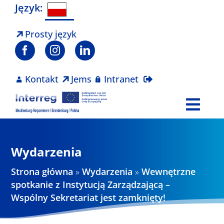
Skip
Język:
to
content
Prosty język
Kontakt
Jems
Intranet
Togg
Navi
Program
Wydarzenia
Projekty
Strona główna
»
Wydarzenia
»
Wewnętrzne
spotkanie z Instytucją Zarządzającą –
Wspólny Sekretariat jest zamknięty!
Aktualności