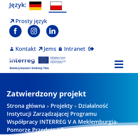
Skip
Język:
to
content
Prosty język
Kontakt
Jems
Intranet
Togg
Navi
Program
Zatwierdzony projekt
Projekty
Strona główna
»
Projekty
»
Działalność
Instytucji Zarządzającej Programu
Współpracy INTERREG V A Meklemburgia-
Aktualności
Pomorze Przednie / Brandenburgia / Polska
w okresie programowania 2014-2020