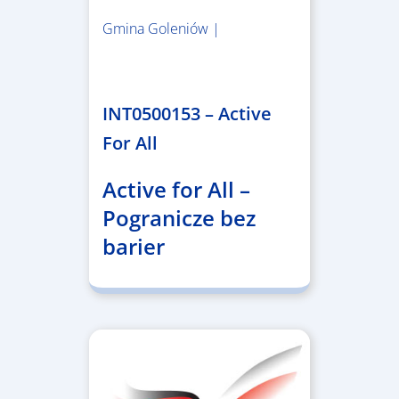
Gmina Goleniów |
1.367.557,84 €
INT0500153 – Active
For All
Active for All –
Pogranicze bez
barier