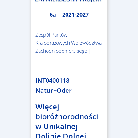
6a | 2021-2027
Zespół Parków
Krajobrazowych Województwa
Zachodniopomorskiego |
3.243.836,00 €
INT0400118 –
Natur+Oder
Więcej
bioróżnorodności
w Unikalnej
Dolinie Dolnej