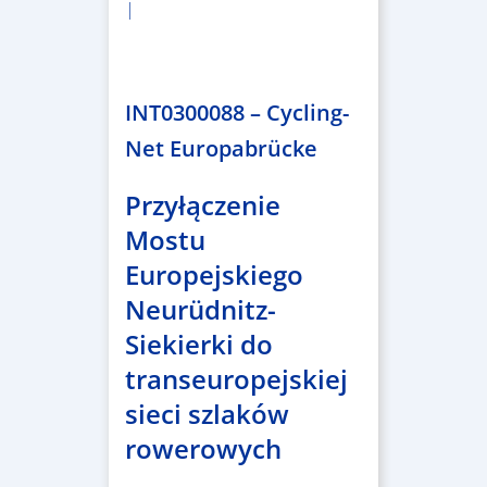
|
2.638.146,76 €
INT0300088 – Cycling-
Net Europabrücke
Przyłączenie
Mostu
Europejskiego
Neurüdnitz-
Siekierki do
transeuropejskiej
sieci szlaków
rowerowych