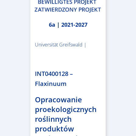
6a | 2021-2027
Universität Greifswald |
1.859.839,53 €
INT0400128 –
Flaxinuum
Opracowanie
proekologicznych
roślinnych
produktów