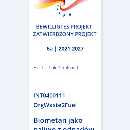
6a | 2021-2027
Hochschule Stralsund |
1.983.340,78 €
INT0400111 –
OrgWaste2Fuel
Biometan jako
paliwo z odpadów