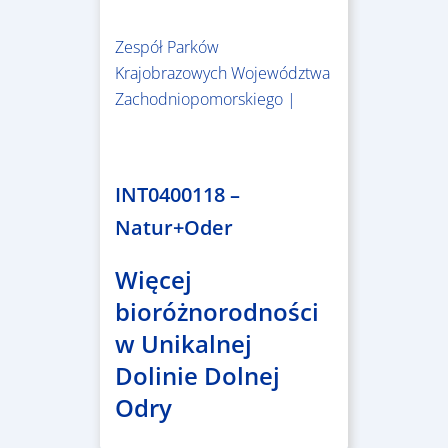
Zespół Parków
Krajobrazowych Województwa
Zachodniopomorskiego |
3.243.836,00 €
INT0400118 –
Natur+Oder
Więcej
bioróżnorodności
w Unikalnej
Dolinie Dolnej
Odry