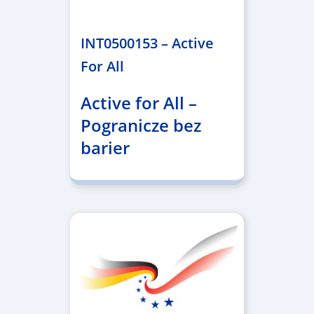
1.367.557,84 €
INT0500153 – Active
For All
Active for All –
Pogranicze bez
barier