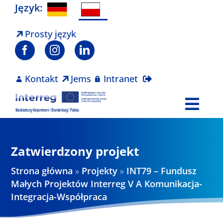
Skip
Język:
to
content
Prosty język
Kontakt
Jems
Intranet
Togg
Navi
Program
Zatwierdzony projekt
Projekty
Strona główna
»
Projekty
»
INT79 – Fundusz
Małych Projektów Interreg V A Komunikacja-
Integracja-Współpraca
Aktualności