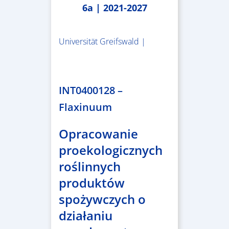
6a | 2021-2027
Universität Greifswald |
1.859.839,53 €
INT0400128 –
Flaxinuum
Opracowanie
proekologicznych
roślinnych
produktów
spożywczych o
działaniu