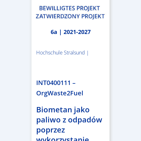
6a | 2021-2027
Hochschule Stralsund |
1.983.340,78 €
INT0400111 –
OrgWaste2Fuel
Biometan jako
paliwo z odpadów
poprzez
wykorzystanie