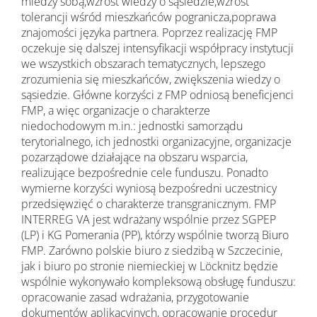
miedzy sobą,wzrost wiedzy o sąsiedzie,wzrost
tolerancji wśród mieszkańców pogranicza,poprawa
znajomości języka partnera. Poprzez realizację FMP
oczekuje się dalszej intensyfikacji współpracy instytucji
we wszystkich obszarach tematycznych, lepszego
zrozumienia się mieszkańców, zwiększenia wiedzy o
sąsiedzie. Główne korzyści z FMP odniosą beneficjenci
FMP, a więc organizacje o charakterze
niedochodowym m.in.: jednostki samorządu
terytorialnego, ich jednostki organizacyjne, organizacje
pozarządowe działające na obszaru wsparcia,
realizujące bezpośrednie cele funduszu. Ponadto
wymierne korzyści wyniosą bezpośredni uczestnicy
przedsięwzięć o charakterze transgranicznym. FMP
INTERREG VA jest wdrażany wspólnie przez SGPEP
(LP) i KG Pomerania (PP), którzy wspólnie tworzą Biuro
FMP. Zarówno polskie biuro z siedzibą w Szczecinie,
jak i biuro po stronie niemieckiej w Löcknitz będzie
wspólnie wykonywało kompleksową obsługę funduszu:
opracowanie zasad wdrażania, przygotowanie
dokumentów aplikacyjnych, opracowanie procedur