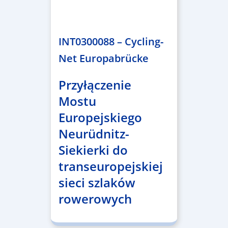
2.638.146,76 €
INT0300088 – Cycling-
Net Europabrücke
Przyłączenie
Mostu
Europejskiego
Neurüdnitz-
Siekierki do
transeuropejskiej
sieci szlaków
rowerowych