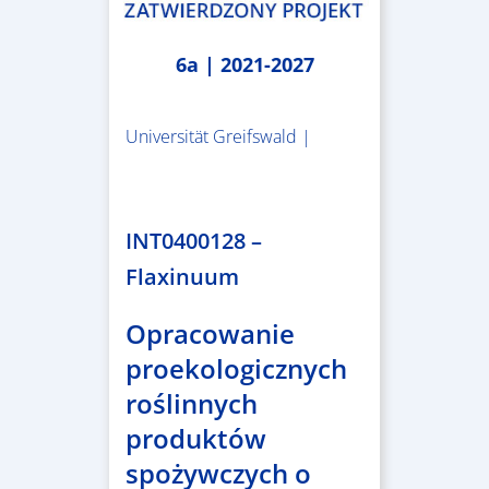
6a | 2021-2027
Universität Greifswald |
1.859.839,53 €
INT0400128 –
Flaxinuum
Opracowanie
proekologicznych
roślinnych
produktów
spożywczych o