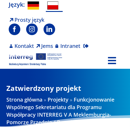
Skip
Język:
to
content
Prosty język
Kontakt
Jems
Intranet
Togg
Navi
Program
Zatwierdzony projekt
Projekty
Strona główna
»
Projekty
»
Funkcjonowanie
Wspólnego Sekretariatu dla Programu
Współpracy INTERREG V A Meklemburgia-
Aktualności
Pomorze Przednie / Brandenburgia / Polska
w okresie programowania 2014-2020