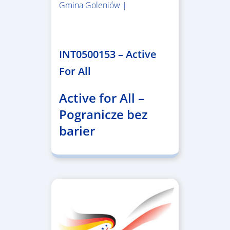
Gmina Goleniów |
1.367.557,84 €
INT0500153 – Active
For All
Active for All –
Pogranicze bez
barier