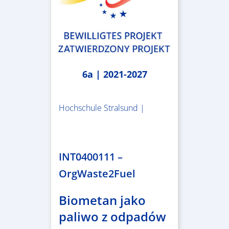
6a | 2021-2027
Hochschule Stralsund |
1.983.340,78 €
INT0400111 –
OrgWaste2Fuel
Biometan jako
paliwo z odpadów