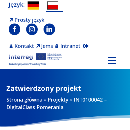
Skip
Język:
to
content
Prosty język
Kontakt
Jems
Intranet
Togg
Navi
Program
Zatwierdzony projekt
Projekty
Strona główna
»
Projekty
»
INT0100042 –
DigitalClass Pomerania
Aktualności