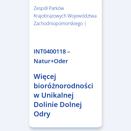
Zespół Parków
Krajobrazowych Województwa
Zachodniopomorskiego |
3.243.836,00 €
INT0400118 –
Natur+Oder
Więcej
bioróżnorodności
w Unikalnej
Dolinie Dolnej
Odry