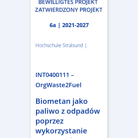
6a | 2021-2027
Hochschule Stralsund |
1.983.340,78 €
INT0400111 –
OrgWaste2Fuel
Biometan jako
paliwo z odpadów
poprzez
wykorzystanie