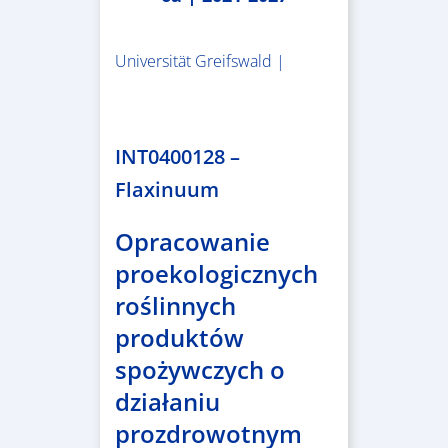
Universität Greifswald |
1.859.839,53 €
INT0400128 –
Flaxinuum
Opracowanie
proekologicznych
roślinnych
produktów
spożywczych o
działaniu
prozdrowotnym