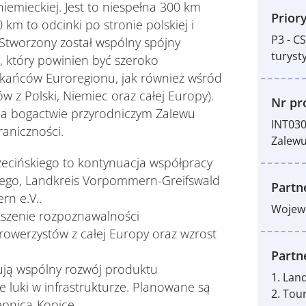
iemieckiej. Jest to niespełna 300 km
Priory
km to odcinki po stronie polskiej i
P3 - C
 Stworzony został wspólny spójny
turyst
, który powinien być szeroko
ańców Euroregionu, jak również wśród
w z Polski, Niemiec oraz całej Europy).
Nr pro
 na bogactwie przyrodniczym Zalewu
INT030
raniczności.
Zalewu
ecińskiego to kontynuacja współpracy
go, Landkreis Vorpommern-Greifswald
Partn
n e.V..
Wojew
kszenie rozpoznawalności
owerzystów z całej Europy oraz wzrost
Partn
ują wspólny rozwój produktu
1. Lan
 luki w infrastrukturze. Planowane są
2. To
epnica-Kopice.