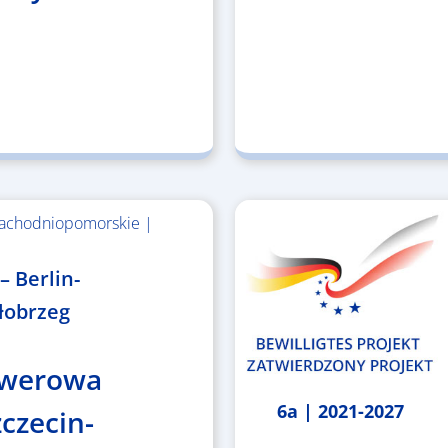
achodniopomorskie |
– Berlin-
łobrzeg
owerowa
6a | 2021-2027
zczecin-