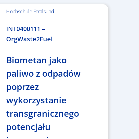
Hochschule Stralsund |
1.983.340,78 €
INT0400111 –
OrgWaste2Fuel
Biometan jako
paliwo z odpadów
poprzez
wykorzystanie
transgranicznego
potencjału