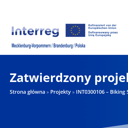
Skip
to
content
Zatwierdzony proje
Strona główna
»
Projekty
»
INT0300106 – Biking 