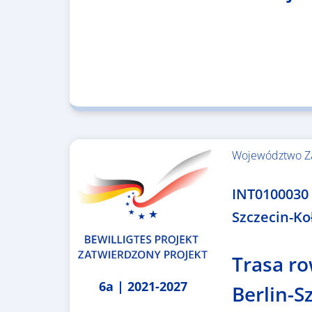
Województwo Z
4.999.999,86 €
INT0100030 
Szczecin-Ko
Trasa r
6a | 2021-2027
Berlin-S