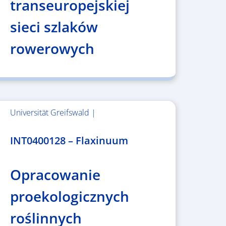
transeuropejskiej
sieci szlaków
rowerowych
Universität Greifswald |
1.859.839,53 €
INT0400128 – Flaxinuum
Opracowanie
proekologicznych
roślinnych