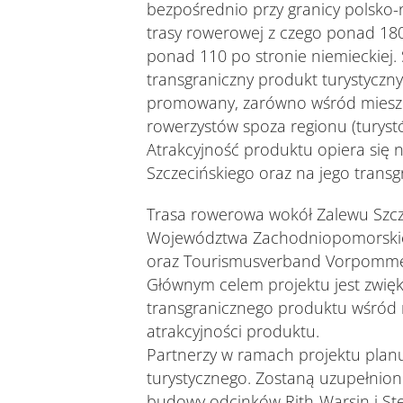
bezpośrednio przy granicy polsko-n
trasy rowerowej z czego ponad 180 
ponad 110 po stronie niemieckiej.
transgraniczny produkt turystyczny
promowany, zarówno wśród mieszk
rowerzystów spoza regionu (turystó
Atrakcyjność produktu opiera się
Szczecińskiego oraz na jego transg
Trasa rowerowa wokół Zalewu Szcz
Województwa Zachodniopomorskie
oraz Tourismusverband Vorpommer
Głównym celem projektu jest zwię
transgranicznego produktu wśród r
atrakcyjności produktu.
Partnerzy w ramach projektu plan
turystycznego. Zostaną uzupełnione
budowy odcinków Rith-Warsin i St