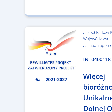
Zespół Parków 
Województwa
Zachodniopomo
3.243.836,00 €
INT0400118
Więcej
6a | 2021-2027
bioróżn
Unikalne
Dolnej 