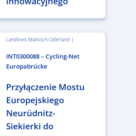
innowacyjnego
Landkreis Märkisch-Oderland |
2.638.146,76 €
INT0300088 – Cycling-Net
Europabrücke
Przyłączenie Mostu
Europejskiego
Neurüdnitz-
Siekierki do