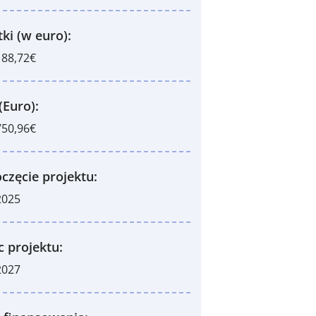
ki (w euro):
188,72€
(Euro):
750,96€
częcie projektu:
2025
c projektu:
2027