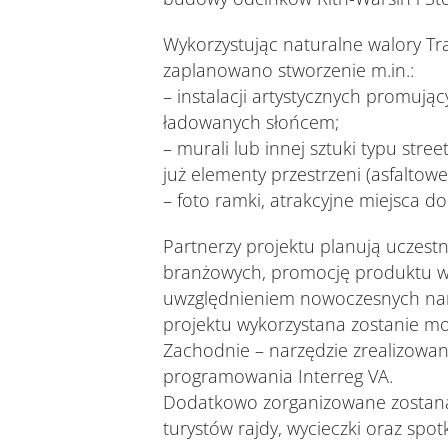
Wykorzystując naturalne walory T
zaplanowano stworzenie m.in.:
– instalacji artystycznych promują
ładowanych słońcem;
– murali lub innej sztuki typu stre
już elementy przestrzeni (asfaltowe 
– foto ramki, atrakcyjne miejsca do
Partnerzy projektu planują uczest
branżowych, promocję produktu w p
uwzględnieniem nowoczesnych narz
projektu wykorzystana zostanie m
Zachodnie – narzędzie zrealizowa
programowania Interreg VA.
Dodatkowo zorganizowane zostaną 
turystów rajdy, wycieczki oraz spo