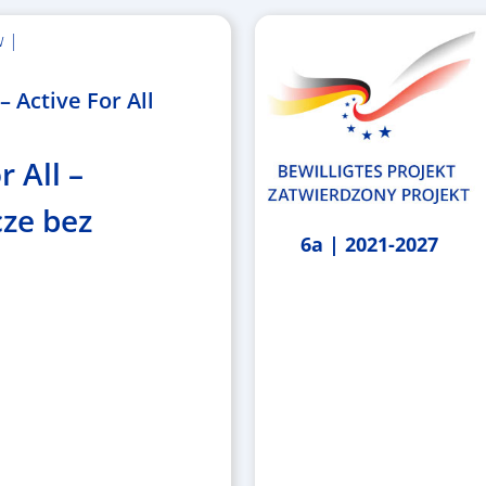
w |
 Active For All
r All –
ze bez
6a | 2021-2027