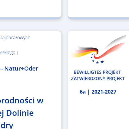
Krajobrazowych
rskiego |
 – Natur+Oder
6a | 2021-2027
orodności w
j Dolinie
Odry