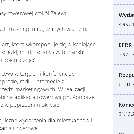
rasy rowerowej wokół Zalewu
Wydat
4.967.
cych trasę np. napędzanych wiatrem,
et-art, która wkomponuje się w istniejące
EFRR 
ścieżki, murki, ściany czy budynki);
3.973.
 robienia zdjęć.
nictwo w targach i konferencjach
Rozpo
rasie, radiu, internecie z
01.01.
ędzi marketingowych. W realizacji
obilna aplikacja rowerowa pn. Pomorze
ne w poprzednim okresie
Konie
31.12.
liczne wydarzenia dla mieszkańców i
tkania rowerowe.