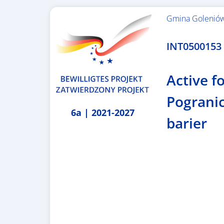
Gmina Golenió
1.367.557,84 €
INT0500153 –
Active fo
Pogranic
6a | 2021-2027
barier