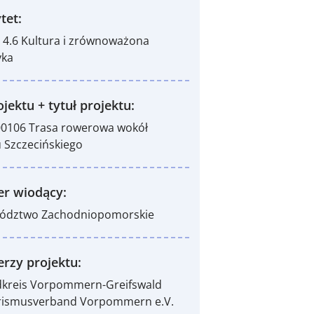
tet:
S 4.6 Kultura i zrównoważona
yka
jektu + tytuł projektu:
0106 Trasa rowerowa wokół
 Szczecińskiego
er wiodący:
ództwo Zachodniopomorskie
erzy projektu:
dkreis Vorpommern-Greifswald
urismusverband Vorpommern e.V.