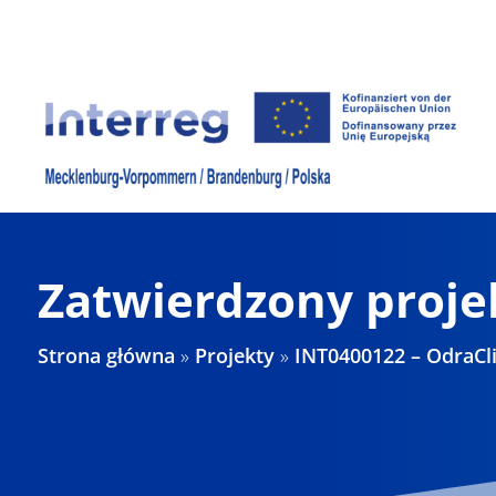
Skip
to
content
Zatwierdzony proje
Strona główna
»
Projekty
»
INT0400122 – OdraC