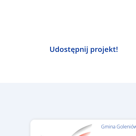
Udostępnij projekt!
Gmina Golenió
1.367.557,84 €