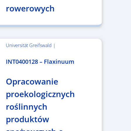
rowerowych
Universität Greifswald |
1.859.839,53 €
INT0400128 – Flaxinuum
Opracowanie
proekologicznych
roślinnych
produktów