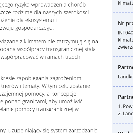
klimat
snącego ryzyka wprowadzenia chorób
eszcze rodzime dla naszych szerokości
ożenie dla ekosystemu i
Nr pro
rozwoju gospodarczego.
INT04
klima
wiązane z klimatem nie zatrzymują się na
zwierz
odana współpracy transgranicznej stała
się współpracować w ramach trzech
Partn
Landkr
zakresie zapobiegania zagrożeniom
tnerów i tematy. W tym celu zostanie
wzajemnej pomocy, a koncepcje
Partn
e ponad granicami, aby umożliwić
1. Powi
ielanie pomocy transgranicznej w
2. Lan
ny, uzupełniający się system zarządzania