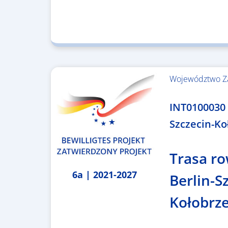
Województwo Z
4.999.999,86 €
INT0100030 
Szczecin-Ko
Trasa r
6a | 2021-2027
Berlin-S
Kołobrz