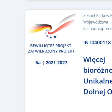
Zespół Parków 
Województwa
Zachodniopomo
3.243.836,00 €
INT0400118
Więcej
6a | 2021-2027
bioróżn
Unikalne
Dolnej 