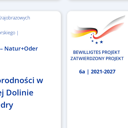
Krajobrazowych
rskiego |
 – Natur+Oder
6a | 2021-2027
orodności w
j Dolinie
Odry