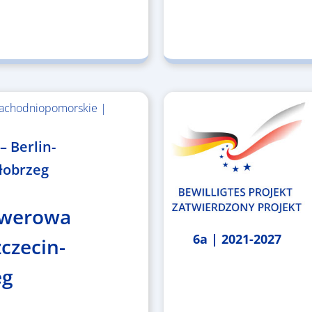
achodniopomorskie |
– Berlin-
łobrzeg
owerowa
6a | 2021-2027
zczecin-
eg