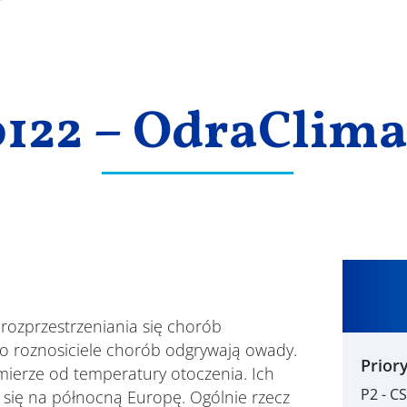
122 – OdraClim
 rozprzestrzeniania się chorób
ko roznosiciele chorób odgrywają owady.
Priory
 mierze od temperatury otoczenia. Ich
P2 - C
ją się na północną Europę. Ogólnie rzecz