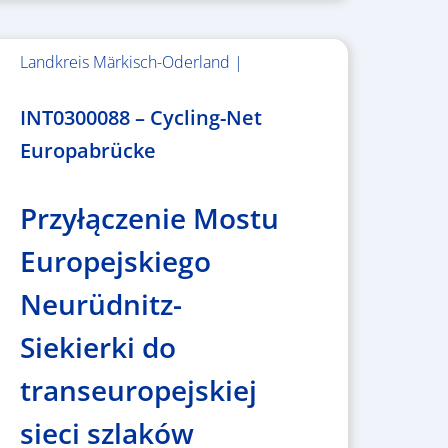
Landkreis Märkisch-Oderland |
2.638.146,76 €
INT0300088 – Cycling-Net
Europabrücke
Przyłączenie Mostu
Europejskiego
Neurüdnitz-
Siekierki do
transeuropejskiej
sieci szlaków