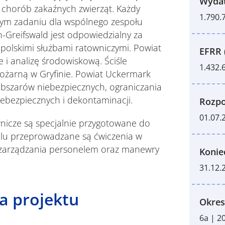
Wydat
 chorób zakaźnych zwierząt. Każdy
1.790.
tnym zadaniu dla wspólnego zespołu
Greifswald jest odpowiedzialny za
 polskimi służbami ratowniczymi. Powiat
EFRR 
 i analizę środowiskową. Ściśle
1.432.
ożarną w Gryfinie. Powiat Uckermark
obszarów niebezpiecznych, ograniczania
niebezpiecznych i dekontaminacji.
Rozpo
01.07.
ownicze są specjalnie przygotowane do
elu przeprowadzane są ćwiczenia w
, zarządzania personelem oraz manewry
Konie
31.12.
a projektu
Okres
6a | 2