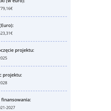
ki (w euro):
779,16€
(Euro):
623,31€
częcie projektu:
2025
c projektu:
2028
 finansowania:
021-2027