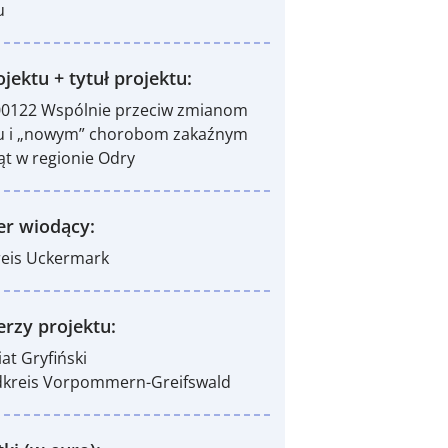
u
jektu + tytuł projektu:
00122 Wspólnie przeciw zmianom
tu i „nowym” chorobom zakaźnym
ąt w regionie Odry
er wiodący:
eis Uckermark
erzy projektu:
at Gryfiński
dkreis Vorpommern-Greifswald