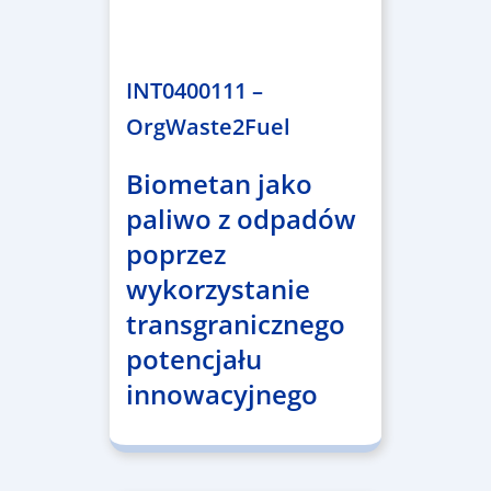
1.983.340,78 €
INT0400111 –
OrgWaste2Fuel
Biometan jako
paliwo z odpadów
poprzez
wykorzystanie
transgranicznego
potencjału
innowacyjnego