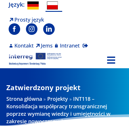
Skip
Język:
to
content
Prosty język
Kontakt
Jems
Intranet
Togg
Navi
Program
Zatwierdzony projekt
Projekty
Strona główna
»
Projekty
»
INT118 –
Konsolidacja współpracy transgranicznej
poprzez wymianę wiedzy i umiejętności w
Aktualności
zakresie nowoczesnych metod diagnostyki
obrazowej w okulistyce