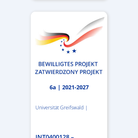
6a | 2021-2027
Universität Greifswald |
1.859.839,53 €
INT0400128 –