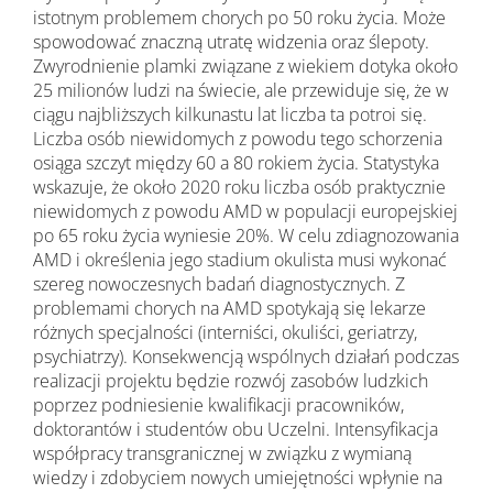
istotnym problemem chorych po 50 roku życia. Może
spowodować znaczną utratę widzenia oraz ślepoty.
Zwyrodnienie plamki związane z wiekiem dotyka około
25 milionów ludzi na świecie, ale przewiduje się, że w
ciągu najbliższych kilkunastu lat liczba ta potroi się.
Liczba osób niewidomych z powodu tego schorzenia
osiąga szczyt między 60 a 80 rokiem życia. Statystyka
wskazuje, że około 2020 roku liczba osób praktycznie
niewidomych z powodu AMD w populacji europejskiej
po 65 roku życia wyniesie 20%. W celu zdiagnozowania
AMD i określenia jego stadium okulista musi wykonać
szereg nowoczesnych badań diagnostycznych. Z
problemami chorych na AMD spotykają się lekarze
różnych specjalności (interniści, okuliści, geriatrzy,
psychiatrzy). Konsekwencją wspólnych działań podczas
realizacji projektu będzie rozwój zasobów ludzkich
poprzez podniesienie kwalifikacji pracowników,
doktorantów i studentów obu Uczelni. Intensyfikacja
współpracy transgranicznej w związku z wymianą
wiedzy i zdobyciem nowych umiejętności wpłynie na