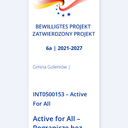
6a | 2021-2027
Gmina Goleniów |
1.367.557,84 €
INT0500153 – Active
For All
Active for All –
Pogranicze bez