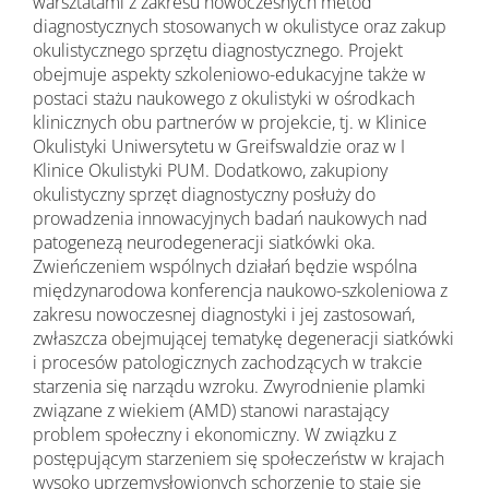
warsztatami z zakresu nowoczesnych metod
diagnostycznych stosowanych w okulistyce oraz zakup
okulistycznego sprzętu diagnostycznego. Projekt
obejmuje aspekty szkoleniowo-edukacyjne także w
postaci stażu naukowego z okulistyki w ośrodkach
klinicznych obu partnerów w projekcie, tj. w Klinice
Okulistyki Uniwersytetu w Greifswaldzie oraz w I
Klinice Okulistyki PUM. Dodatkowo, zakupiony
okulistyczny sprzęt diagnostyczny posłuży do
prowadzenia innowacyjnych badań naukowych nad
patogenezą neurodegeneracji siatkówki oka.
Zwieńczeniem wspólnych działań będzie wspólna
międzynarodowa konferencja naukowo-szkoleniowa z
zakresu nowoczesnej diagnostyki i jej zastosowań,
zwłaszcza obejmującej tematykę degeneracji siatkówki
i procesów patologicznych zachodzących w trakcie
starzenia się narządu wzroku. Zwyrodnienie plamki
związane z wiekiem (AMD) stanowi narastający
problem społeczny i ekonomiczny. W związku z
postępującym starzeniem się społeczeństw w krajach
wysoko uprzemysłowionych schorzenie to staje się