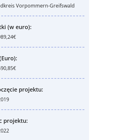
ndkreis Vorpommern-Greifswald
ki (w euro):
989,24€
(Euro):
590,85€
częcie projektu:
2019
c projektu:
2022