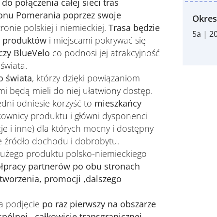
do połączenia całej sieci tras
gionu Pomerania poprzez swoje
Okres
ronie polskiej i niemieckiej.
Trasa będzie
5a | 2
ch produktów
i miejscami pokrywać się
 czy BlueVelo
co podnosi jej atrakcyjność
świata.
go świata
, którzy dzięki powiązaniom
i będą mieli do niej ułatwiony dostęp.
dni odniesie korzyść to
mieszkańcy
kownicy produktu i główni dysponenci
cje i inne) dla których mocny i dostępny
e źródło dochodu i dobrobytu.
dużego produktu polsko-niemieckiego
ółpracy partnerów po obu stronach
: tworzenia, promocji ,dalszego
a podjęcie
po raz pierwszy na obszarze
pólnej , całkowicie transgranicznej