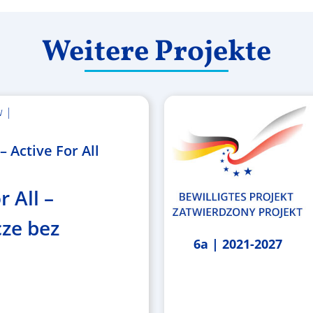
Weitere Projekte
w |
 Active For All
r All –
ze bez
6a | 2021-2027