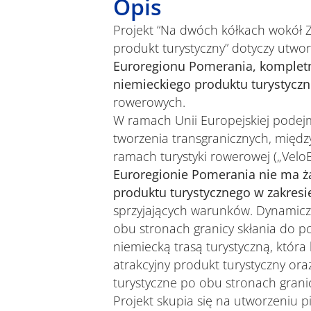
Opis
Projekt “Na dwóch kółkach wokół Z
produkt turystyczny” dotyczy utwo
Euroregionu Pomerania, kompletn
niemieckiego produktu turystycz
rowerowych.
W ramach Unii Europejskiej podej
tworzenia transgranicznych, międ
ramach turystyki rowerowej („VeloBa
Euroregionie Pomerania nie ma 
produktu turystycznego w zakresi
sprzyjających warunków. Dynamiczni
obu stronach granicy skłania do p
niemiecką trasą turystyczną, któr
atrakcyjny produkt turystyczny ora
turystyczne po obu stronach grani
Projekt skupia się na utworzeniu 