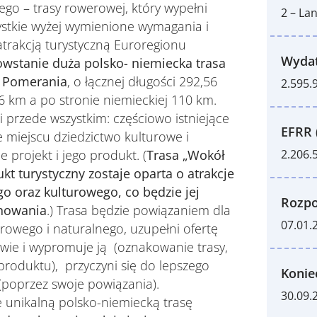
go – trasy rowerowej, który wypełni
2 – La
ystkie wyżej wymienione wymagania i
trakcją turystyczną Euroregionu
Wydat
owstanie duża polsko- niemiecka trasa
u Pomerania
, o łącznej długości 292,56
2.595.
6 km a po stronie niemieckiej 110 km.
przede wszystkim: częściowo istniejące
EFRR 
e miejscu dziedzictwo kulturowe i
2.206.
e projekt i jego produkt. (
Trasa „Wokół
kt turystyczny zostaje oparta o atrakcje
o oraz kulturowego, co będzie jej
Rozpo
onowania
.) Trasa będzie powiązaniem dla
07.01.
urowego i naturalnego, uzupełni ofertę
wie i wypromuje ją (oznakowanie trasy,
roduktu), przyczyni się do lepszego
Konie
(poprzez swoje powiązania).
30.09.
ie unikalną polsko-niemiecką trasę