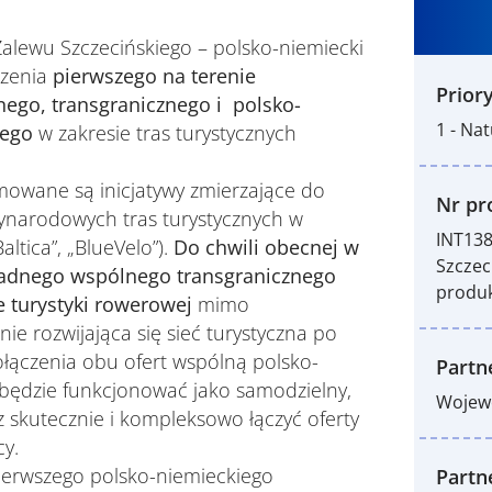
alewu Szczecińskiego – polsko-niemiecki
rzenia
pierwszego na terenie
Priory
ego, transgranicznego i polsko-
1 - Nat
nego
w zakresie tras turystycznych
mowane są inicjatywy zmierzające do
Nr pro
zynarodowych tras turystycznych w
INT138
ltica”, „BlueVelo”).
Do chwili obecnej w
Szczec
żadnego wspólnego transgranicznego
produk
e turystyki rowerowej
mimo
e rozwijająca się sieć turystyczna po
ołączenia obu ofert wspólną polsko-
Partn
a będzie funkcjonować jako samodzielny,
Wojew
z skutecznie i kompleksowo łączyć oferty
cy.
pierwszego polsko-niemieckiego
Partn