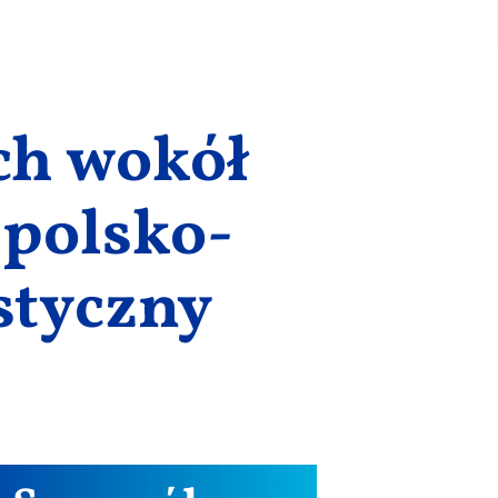
ch wokół
 polsko-
styczny