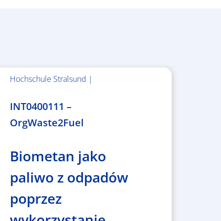
Hochschule Stralsund |
1.983.340,78 €
INT0400111 –
OrgWaste2Fuel
Biometan jako
paliwo z odpadów
poprzez
wykorzystanie