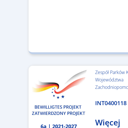
Zespół Parków 
Województwa
Zachodniopomo
3.243.836,00 €
INT0400118
Więcej
6a | 2021-2027