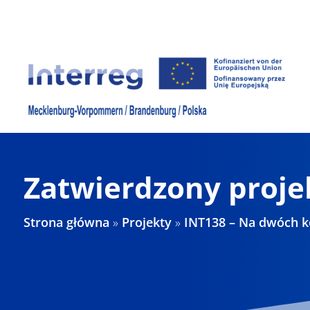
Skip
to
content
Zatwierdzony proje
Strona główna
»
Projekty
»
INT138 – Na dwóch kó