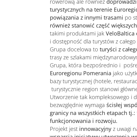
rowerową ale również
doprowadzi 
turystycznych na terenie Eurore
powiązania z innymi trasami
po st
również stanowić część większy
takimi produktami jak
VeloBaltica
i dostępność dla turystów z całego 
Grupa docelowa to
turyści z całe
trasy ze szlakami międzynarodowym
Grupa, która bezpośrednio i pośre
Euroregionu Pomerania
jako użyt
bazy turystycznej (hotele, restaura
turystycznie region stanowi główn
Utworzenie tak kompleksowego i 
bezwzględnie wymaga
ścisłej wsp
granicy na wszystkich etapach tj.
funkcjonowania i rozwoju.
Projekt jest
innowacyjny
z uwagi n
wsparcia inicjatywy utworzenia ws