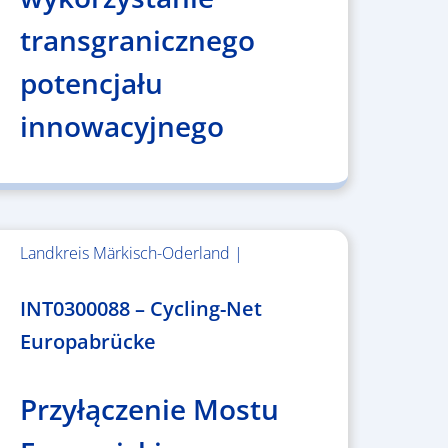
transgranicznego
potencjału
innowacyjnego
Landkreis Märkisch-Oderland |
2.638.146,76 €
INT0300088 – Cycling-Net
Europabrücke
Przyłączenie Mostu