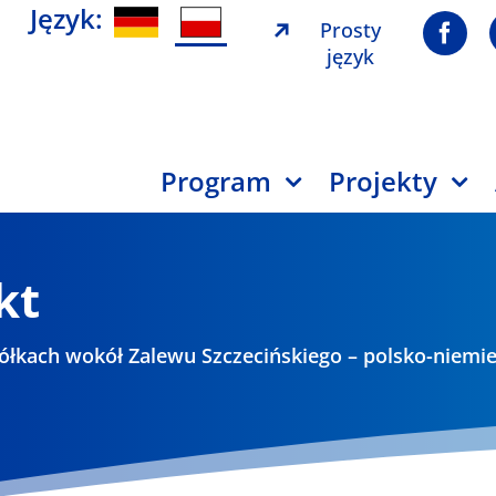
Język:
Prosty
język
Program
Projekty
kt
łkach wokół Zalewu Szczecińskiego – polsko-niemie