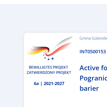
Gmina Golenió
1.367.557,84 €
INT0500153 –
Active fo
Pogranic
6a | 2021-2027
barier