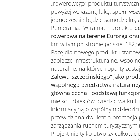
„rowerowego” produktu turystyczne
powyżej wskazaną lukę, spełni wsz
jednocześnie będzie samodzielną a
Pomerania. W ramach projektu
p
rowerowa na terenie Euroregion
km w tym po stronie polskiej 182,5
Bazę dla nowego produktu stanowi 
zaplecze infrastrukturalne, wspóln
naturalne, na których oparty zostaj
Zalewu Szczecińskiego” jako produ
wspólnego dziedzictwa naturalneg
główną cechą i podstawą funkcj
miejsc i obiektów dziedzictwa kult
informacyjną o wspólnym dziedzict
przewidziana dwuletnia promocja p
zarządzania ruchem turystycznym 
Projekt nie tylko utworzy całkowic