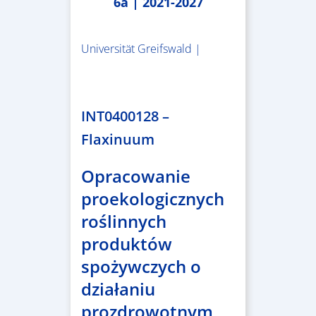
6a | 2021-2027
Universität Greifswald |
1.859.839,53 €
INT0400128 –
Flaxinuum
Opracowanie
proekologicznych
roślinnych
produktów
spożywczych o
działaniu
prozdrowotnym