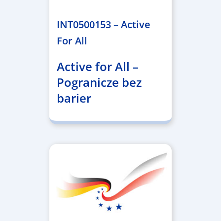
1.367.557,84 €
INT0500153 – Active
For All
Active for All –
Pogranicze bez
barier