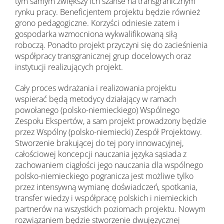
tym samym zwiększy ich szanse na transgranicznym
rynku pracy. Beneficjentem projektu będzie również
grono pedagogiczne. Korzyści odniesie zatem i
gospodarka wzmocniona wykwalifikowaną siłą
roboczą. Ponadto projekt przyczyni się do zacieśnienia
współpracy transgranicznej grup docelowych oraz
instytucji realizujących projekt.
Cały proces wdrażania i realizowania projektu
wspierać będą metodycy działający w ramach
powołanego (polsko-niemieckiego) Wspólnego
Zespołu Ekspertów, a sam projekt prowadzony będzie
przez Wspólny (polsko-niemiecki) Zespół Projektowy.
Stworzenie brakującej do tej pory innowacyjnej,
całościowej koncepcji nauczania języka sąsiada z
zachowaniem ciągłości jego nauczania dla wspólnego
polsko-niemieckiego pogranicza jest możliwe tylko
przez intensywną wymianę doświadczeń, spotkania,
transfer wiedzy i współpracę polskich i niemieckich
partnerów na wszystkich poziomach projektu. Nowym
rozwiązaniem będzie stworzenie dwujęzycznej