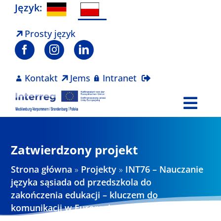
Skip
Język:
to
content
Prosty język
Kontakt
Jems
Intranet
Togg
Navi
Program
Zatwierdzony projekt
Projekty
Strona główna
»
Projekty
»
INT76 – Nauczanie
języka sąsiada od przedszkola do
zakończenia edukacji – kluczem do
Aktualności
komunikacji w Euroregionie Pomerania