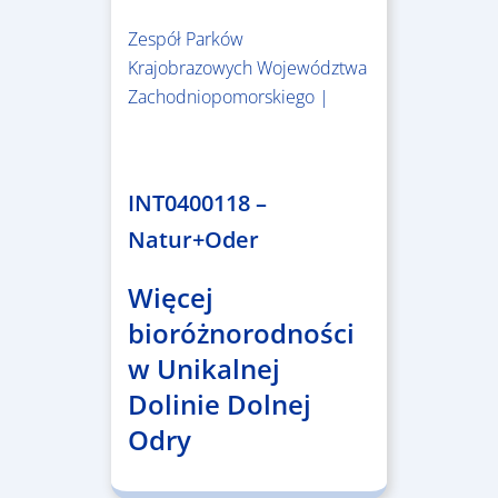
Zespół Parków
Krajobrazowych Województwa
Zachodniopomorskiego |
3.243.836,00 €
INT0400118 –
Natur+Oder
Więcej
bioróżnorodności
w Unikalnej
Dolinie Dolnej
Odry