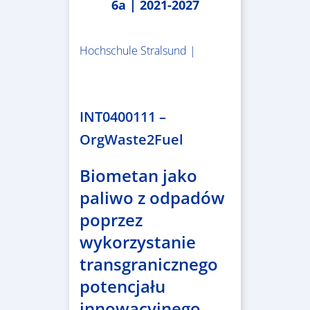
6a | 2021-2027
Hochschule Stralsund |
1.983.340,78 €
INT0400111 –
OrgWaste2Fuel
Biometan jako
paliwo z odpadów
poprzez
wykorzystanie
transgranicznego
potencjału
innowacyjnego