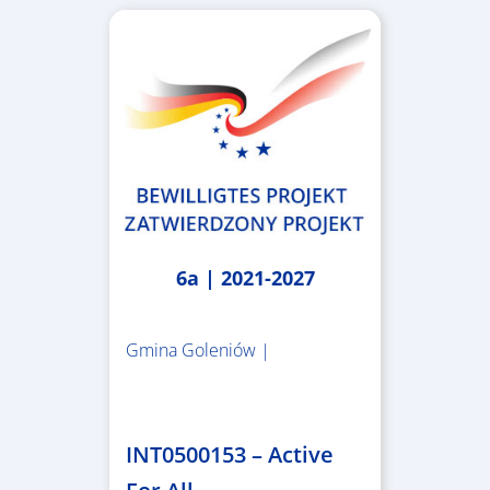
6a | 2021-2027
Gmina Goleniów |
1.367.557,84 €
INT0500153 – Active