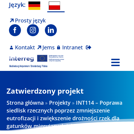
Skip
Język:
to
content
Prosty język
Kontakt
Jems
Intranet
Togg
Navi
Program
Zatwierdzony projekt
Projekty
Strona główna
»
Projekty
»
INT114 – Poprawa
siedlisk rzecznych poprzez zmniejszenie
eutrofizacji i zwiększenie drożności rzek dla
Aktualności
gatunków migrujących jako warunku
lepszego stanu wód śródlądowych,