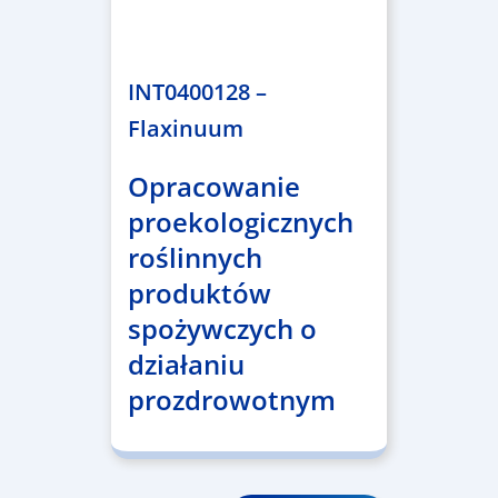
1.859.839,53 €
INT0400128 –
Flaxinuum
Opracowanie
proekologicznych
roślinnych
produktów
spożywczych o
działaniu
prozdrowotnym