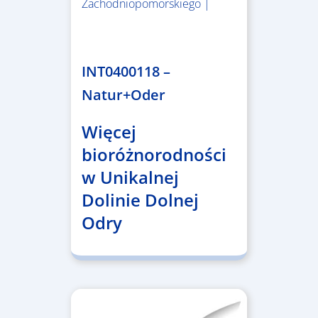
Zachodniopomorskiego |
3.243.836,00 €
INT0400118 –
Natur+Oder
Więcej
bioróżnorodności
w Unikalnej
Dolinie Dolnej
Odry