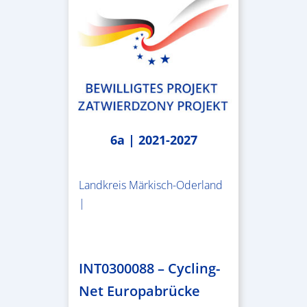
6a | 2021-2027
Landkreis Märkisch-Oderland
|
2.638.146,76 €
INT0300088 – Cycling-
Net Europabrücke