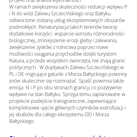
projekt oraz analiza wykonalności.
W ramach zwiększenia skuteczności redukcji wpływu P
i N do wód Zalewu Szczecińskiego oraz Bałtyku
odtworzone zostaną usług ekosystemowych obszarów
podmokłych. Renaturyzacja takich terenów tworzy
dodatkowe korzyści: wsparcie wzrostu różnorodności
biologicznej, zmniejszenie erozji gleby i zalewania,
zwiększenie zysków z rolnictwa poprzez nowe
możliwości osiągania przychodów dzięki turystom.
Natura, a przede wszystkim zwierzęta, nie znają granic
politycznych. W dopływach Zalewu Szczecińskiego w
PL i DE migrujące gatunki z Morza Bałtyckiego powinny
znów skutecznie się rozmnażać. Spaść powinna także
emisja N i P po obu stronach granicy, co pozytywnie
wpływie na stan Bałtyku. Sprzyja temu zaplanowane w
projekcie podejście transgraniczne, zapewniające
kompleksowe ujęcie głównych czynników eutrofizacji i
jej skutków dla całego ekosystemu OD i Morza
Bałtyckiego.