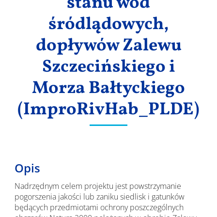
stanu wód
śródlądowych,
dopływów Zalewu
Szczecińskiego i
Morza Bałtyckiego
(ImproRivHab_PLDE)
Opis
Nadrzędnym celem projektu jest powstrzymanie
pogorszenia jakości lub zaniku siedlisk i gatunków
będących przedmiotami ochrony poszczególnych