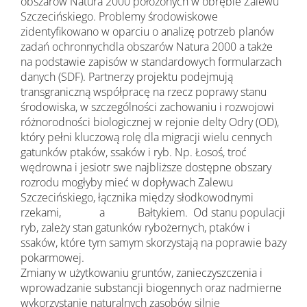
obszarów Natura 2000 położonych w obrębie Zalewu
Szczecińskiego. Problemy środowiskowe
zidentyfikowano w oparciu o analizę potrzeb planów
zadań ochronnychdla obszarów Natura 2000 a także
na podstawie zapisów w standardowych formularzach
danych (SDF). Partnerzy projektu podejmują
transgraniczną współpracę na rzecz poprawy stanu
środowiska, w szczególności zachowaniu i rozwojowi
różnorodności biologicznej w rejonie delty Odry (OD),
który pełni kluczową rolę dla migracji wielu cennych
gatunków ptaków, ssaków i ryb. Np. Łosoś, troć
wędrowna i jesiotr swe najbliższe dostępne obszary
rozrodu mogłyby mieć w dopływach Zalewu
Szczecińskiego, łącznika między słodkowodnymi
rzekami, a Bałtykiem. Od stanu populacji
ryb, zależy stan gatunków rybożernych, ptaków i
ssaków, które tym samym skorzystają na poprawie bazy
pokarmowej.
Zmiany w użytkowaniu gruntów, zanieczyszczenia i
wprowadzanie substancji biogennych oraz nadmierne
wykorzystanie naturalnych zasobów silnie