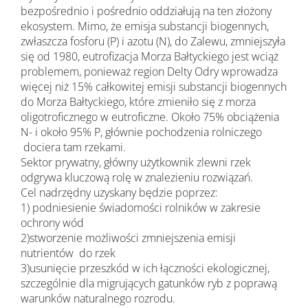
bezpośrednio i pośrednio oddziałują na ten złożony
ekosystem. Mimo, że emisja substancji biogennych,
zwłaszcza fosforu (P) i azotu (N), do Zalewu, zmniejszyła
się od 1980, eutrofizacja Morza Bałtyckiego jest wciąż
problemem, ponieważ region Delty Odry wprowadza
więcej niż 15% całkowitej emisji substancji biogennych
do Morza Bałtyckiego, które zmieniło się z morza
oligotroficznego w eutroficzne. Około 75% obciążenia
N- i około 95% P, głównie pochodzenia rolniczego
dociera tam rzekami.
Sektor prywatny, główny użytkownik zlewni rzek
odgrywa kluczową rolę w znalezieniu rozwiązań.
Cel nadrzędny uzyskany będzie poprzez:
1) podniesienie świadomości rolników w zakresie
ochrony wód
2)stworzenie możliwości zmniejszenia emisji
nutrientów do rzek
3)usunięcie przeszkód w ich łączności ekologicznej,
szczególnie dla migrujących gatunków ryb z poprawą
warunków naturalnego rozrodu.