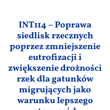
Wyniki
dopływów Zalewu Szczecińskiego i Morza
Bałtyckiego (ImproRivHab_PLDE)
INT114 – Poprawa
siedlisk rzecznych
poprzez zmniejszenie
eutrofizacji i
zwiększenie drożności
rzek dla gatunków
migrujących jako
warunku lepszego