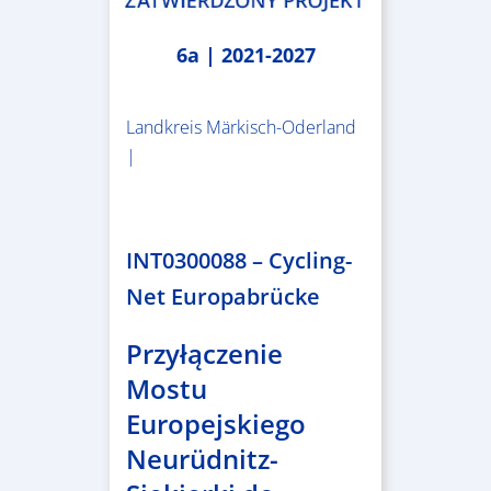
6a | 2021-2027
Landkreis Märkisch-Oderland
|
2.638.146,76 €
INT0300088 – Cycling-
Net Europabrücke
Przyłączenie
Mostu
Europejskiego
Neurüdnitz-