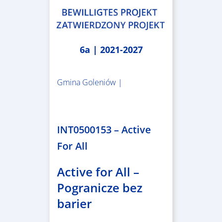
6a | 2021-2027
Gmina Goleniów |
1.367.557,84 €
INT0500153 – Active
For All
Active for All –
Pogranicze bez
barier