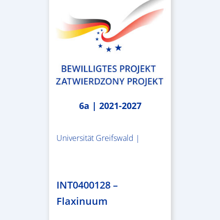
6a | 2021-2027
Universität Greifswald |
1.859.839,53 €
INT0400128 –
Flaxinuum