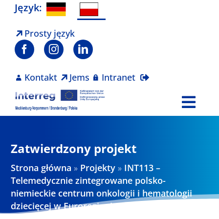
Skip
Język:
to
content
Prosty język
Kontakt
Jems
Intranet
Togg
Navi
Program
Zatwierdzony projekt
Projekty
Strona główna
»
Projekty
»
INT113 –
Telemedycznie zintegrowane polsko-
niemieckie centrum onkologii i hematologii
Aktualności
dziecięcej w Euroregionie Pomeranii