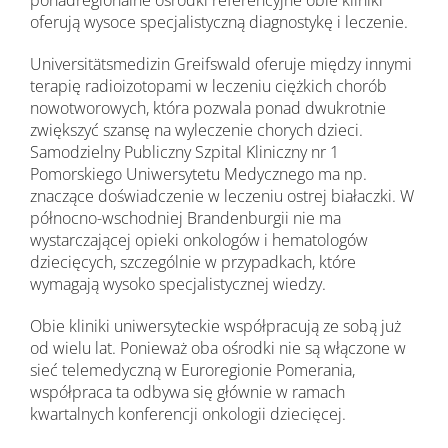
ponadregionalne ośrodki referencyjne obie kliniki
oferują wysoce specjalistyczną diagnostykę i leczenie.
Universitätsmedizin Greifswald oferuje między innymi
terapię radioizotopami w leczeniu ciężkich chorób
nowotworowych, która pozwala ponad dwukrotnie
zwiększyć szansę na wyleczenie chorych dzieci.
Samodzielny Publiczny Szpital Kliniczny nr 1
Pomorskiego Uniwersytetu Medycznego ma np.
znaczące doświadczenie w leczeniu ostrej białaczki. W
północno-wschodniej Brandenburgii nie ma
wystarczającej opieki onkologów i hematologów
dziecięcych, szczególnie w przypadkach, które
wymagają wysoko specjalistycznej wiedzy.
Obie kliniki uniwersyteckie współpracują ze sobą już
od wielu lat. Ponieważ oba ośrodki nie są włączone w
sieć telemedyczną w Euroregionie Pomerania,
współpraca ta odbywa się głównie w ramach
kwartalnych konferencji onkologii dziecięcej.