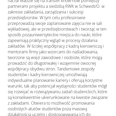
nacisk kładzie się na transfer know-how pomiędzy
partnerami projektu a siedzibą RWK w Schwedt/O. w
zakresie zakładania, zarządzania i sukcesji
przedsiębiorstw. W tym celu profesorowie
przeprowadzą swoje zaplanowane zajęcia nie w sali
wykładowej, ale w przedsiębiorstwach i tworząc w ten
sposób pozauniwersyteckie miejsca do nauki, które
zapewniają praktyczny wgląd w procesy działania
zakładów. W ścisłej współpracy z kadrą kierowniczą i
mentorami firmy jako wzorcami do naśladowania,
tworzone są więzi zawodowe i osobiste, które mogą
prowadzić do długotrwałej i wzajemnie owocnej
współpracy obydwu stron. Tandemowe zespoły
studentów i kadry kierowniczej umożliwiają
indywidualne planowanie kariery i oferują korzystne
warunki, tak aby potencjał wydajności studentów mógł
się rozwijać w rozwiązywaniu zadań studenckich, które
są konsekwentnie ukierunkowane na kwestie związane
z zakładami. Otwiera to możliwość promowania
osobistych atutów studentów poza masową
działalnością uczelni i dostosowywania ich do