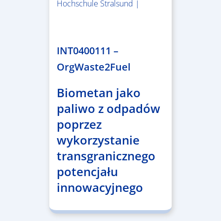
Hochschule Stralsund |
1.983.340,78 €
INT0400111 –
OrgWaste2Fuel
Biometan jako
paliwo z odpadów
poprzez
wykorzystanie
transgranicznego
potencjału
innowacyjnego