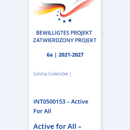
6a | 2021-2027
Gmina Goleniów |
1.367.557,84 €
INT0500153 – Active
For All
Active for All –