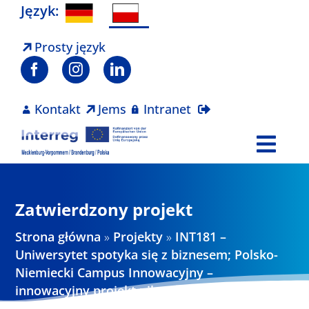
Skip
Język:
to
content
Prosty język
Kontakt
Jems
Intranet
Togg
Navi
Program
Zatwierdzony projekt
Projekty
Strona główna
»
Projekty
»
INT181 –
Uniwersytet spotyka się z biznesem; Polsko-
Niemiecki Campus Innowacyjny –
Aktualności
innowacyjny projekt pilotażowy