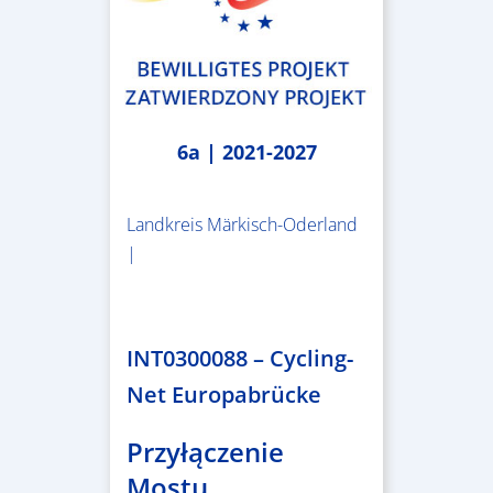
6a | 2021-2027
Landkreis Märkisch-Oderland
|
2.638.146,76 €
INT0300088 – Cycling-
Net Europabrücke
Przyłączenie
Mostu