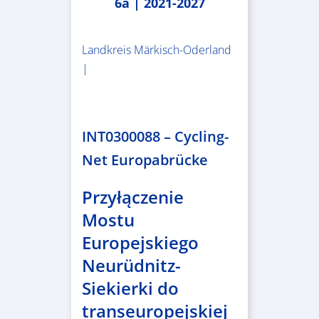
6a | 2021-2027
Landkreis Märkisch-Oderland
|
2.638.146,76 €
INT0300088 – Cycling-
Net Europabrücke
Przyłączenie
Mostu
Europejskiego
Neurüdnitz-
Siekierki do
transeuropejskiej