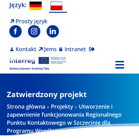
Skip
Język:
to
content
Prosty język
Kontakt
Jems
Intranet
Togg
Navi
Program
Zatwierdzony projekt
Projekty
Strona główna
»
Projekty
»
Utworzenie i
zapewnienie funkcjonowania Regionalnego
Punktu Kontaktowego w Szczecinie dla
Aktualności
Programu Współpracy INTERREG V A
Meklemburgia-Pomorze Przednie /