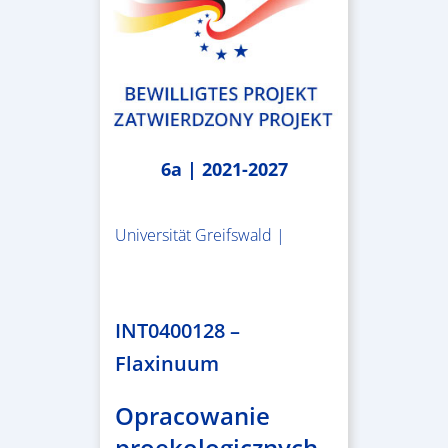
6a | 2021-2027
Universität Greifswald |
1.859.839,53 €
INT0400128 –
Flaxinuum
Opracowanie
proekologicznych