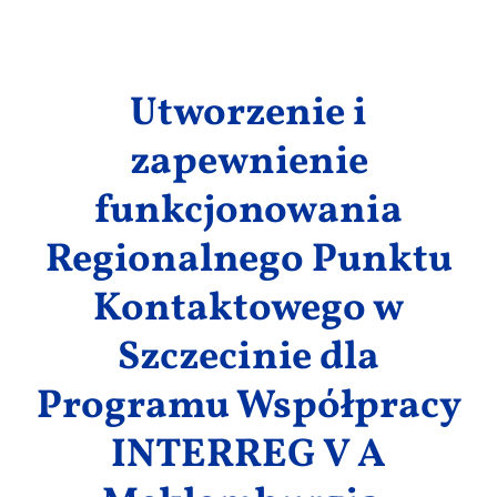
Wyniki
Brandenburgia / Polska w okresie
programowania 2014-2020
Utworzenie i
zapewnienie
funkcjonowania
Regionalnego Punktu
Kontaktowego w
Szczecinie dla
Programu Współpracy
INTERREG V A