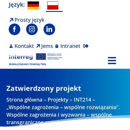
Skip
Język:
to
content
Prosty język
Kontakt
Jems
Intranet
Togg
Navi
Program
Zatwierdzony projekt
Projekty
Strona główna
»
Projekty
»
INT214 –
„Wspólne zagrożenia – wspólne rozwiązania“.
Wspólne zagrożenia i wyzwania – wspólne
Aktualności
transgraniczne rozwiązania wypracowane z
młodzieżą