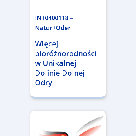
3.243.836,00 €
INT0400118 –
Natur+Oder
Więcej
bioróżnorodności
w Unikalnej
Dolinie Dolnej
Odry