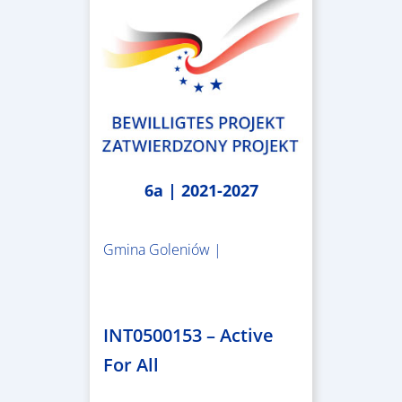
6a | 2021-2027
Gmina Goleniów |
1.367.557,84 €
INT0500153 – Active
For All