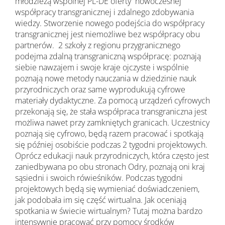
młodzieżą wspólnej PL-DE oferty nowoczesnej
współpracy transgranicznej i zdalnego zdobywania
wiedzy. Stworzenie nowego podejścia do współpracy
transgranicznej jest niemożliwe bez współpracy obu
partnerów. 2 szkoły z regionu przygranicznego
podejma zdalną transgraniczną współpracę: poznają
siebie nawzajem i swoje kraje ojczyste i wspólnie
poznają nowe metody nauczania w dziedzinie nauk
przyrodniczych oraz same wyprodukują cyfrowe
materiały dydaktyczne. Za pomocą urządzeń cyfrowych
przekonają się, że stała współpraca transgraniczna jest
możliwa nawet przy zamkniętych granicach. Uczestnicy
poznają się cyfrowo, będą razem pracować i spotkają
się później osobiście podczas 2 tygodni projektowych.
Oprócz edukacji nauk przyrodniczych, która często jest
zaniedbywana po obu stronach Odry, poznają oni kraj
sąsiedni i swoich rówieśników. Podczas tygodni
projektowych będą się wymieniać doświadczeniem,
jak podobała im się część wirtualna. Jak oceniają
spotkania w świecie wirtualnym? Tutaj można bardzo
intensywnie pracować przy pomocy środków