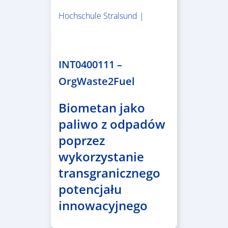
Hochschule Stralsund |
1.983.340,78 €
INT0400111 –
OrgWaste2Fuel
Biometan jako
paliwo z odpadów
poprzez
wykorzystanie
transgranicznego
potencjału
innowacyjnego