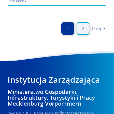
Działania
Read More
komunikacyjne
Programu
2023
1
2
Dalej
Instytucja Zarządzająca
Ministerstwo Gospodarki,
Infrastruktury, Turystyki i Pracy
Mecklenburg-Vorpommern
Wydział 430 Europejska współpraca terytorialna