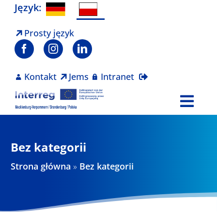
Skip
Język:
to
content
Prosty język
Kontakt
Jems
Intranet
Togg
Navi
Program
Bez kategorii
Projekty
Strona główna
»
Bez kategorii
Aktualności