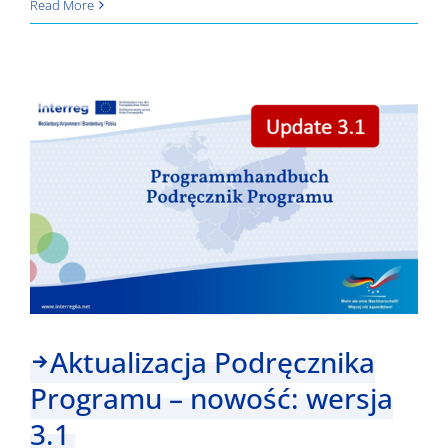
Nowości
Read More
dotyczące
naszych
projektów
–
część
3
Aktualizacja Podręcznika
Programu – nowość: wersja
3.1