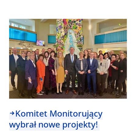
z
naszych
projektów
–
część
1
Komitet Monitorujący
wybrał nowe projekty!