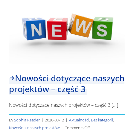
w
regionie
przygranicznym
Nowości dotyczące naszych
projektów – część 3
Nowości dotyczące naszych projektów – część 3 [...]
By
Sophia Raeder
|
2026-03-12
|
Aktualności
,
Bez kategorii
,
on
Nowości z naszych projektów
|
Comments Off