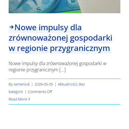
Nowe impulsy dla
zrównoważonej gospodarki
w regionie przygranicznym
Nowe impulsy dla zrównoważonej gospodarki w
regionie przygranicznym [...]
By
semeniuk
|
2026-05-05
|
Aktualności
,
Bez
on
kategorii
|
Comments Off
Nowe
Read More
impulsy
dla
zrównoważonej
gospodarki