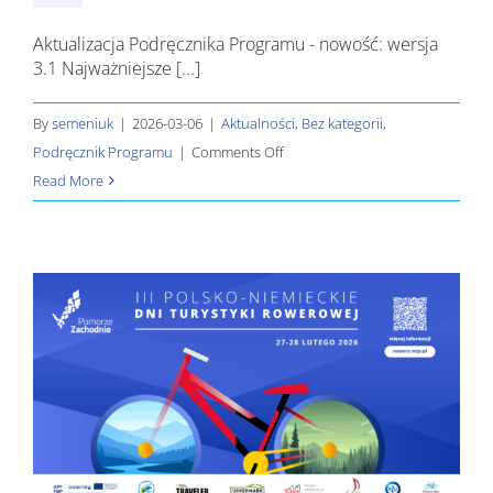
Aktualizacja Podręcznika Programu - nowość: wersja
3.1 Najważniejsze [...]
By
semeniuk
|
2026-03-06
|
Aktualności
,
Bez kategorii
,
on
Podręcznik Programu
|
Comments Off
Aktualizacja
Read More
Podręcznika
Programu
–
nowość:
wersja
3.1
e