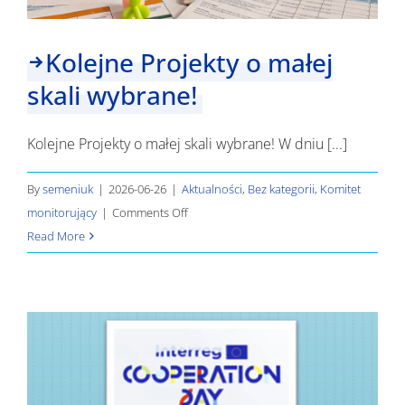
Kolejne Projekty o małej
skali wybrane!
Kolejne Projekty o małej skali wybrane! W dniu [...]
By
semeniuk
|
2026-06-26
|
Aktualności
,
Bez kategorii
,
Komitet
on
monitorujący
|
Comments Off
Kolejne
Read More
Projekty
o
małej
skali
wybrane!