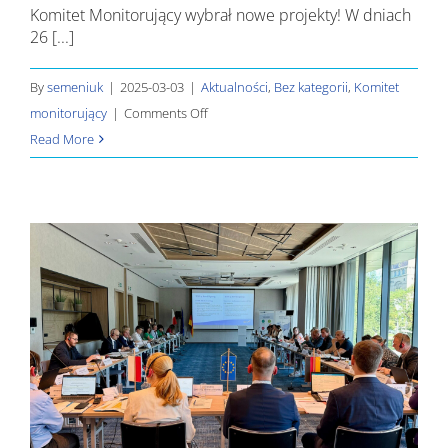
Komitet Monitorujący wybrał nowe projekty! W dniach
26 [...]
By
semeniuk
|
2025-03-03
|
Aktualności
,
Bez kategorii
,
Komitet
on
monitorujący
|
Comments Off
Komitet
Read More
Monitorujący
wybrał
nowe
projekty!