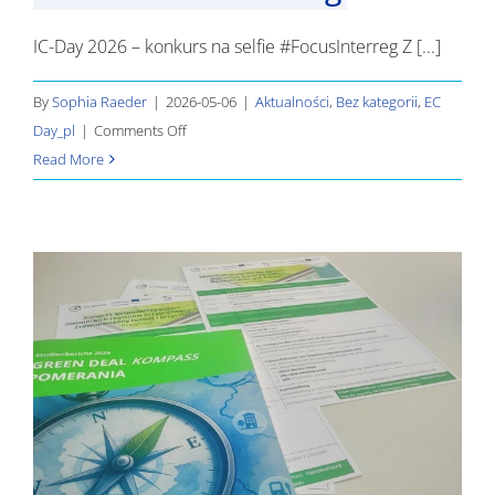
IC-Day 2026 – konkurs na selfie #FocusInterreg Z [...]
By
Sophia Raeder
|
2026-05-06
|
Aktualności
,
Bez kategorii
,
EC
on
Day_pl
|
Comments Off
IC-
Read More
Day
2026
–
konkurs
na
selfie
#FocusInterreg