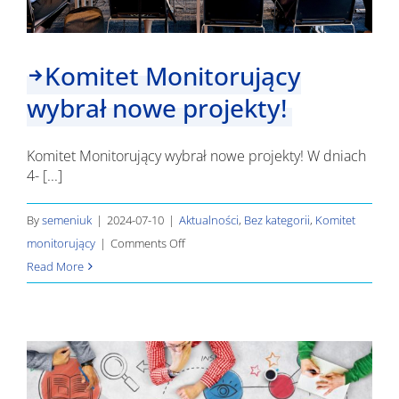
Komitet Monitorujący
wybrał nowe projekty!
Komitet Monitorujący wybrał nowe projekty! W dniach
4- [...]
By
semeniuk
|
2024-07-10
|
Aktualności
,
Bez kategorii
,
Komitet
on
monitorujący
|
Comments Off
Komitet
Read More
Monitorujący
wybrał
nowe
projekty!