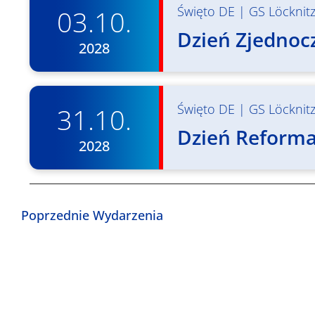
Święto DE
|
GS Löcknit
03.10.
Dzień Zjednocz
2028
Święto DE
|
GS Löcknit
31.10.
Dzień Reformac
2028
Poprzednie
Wydarzenia