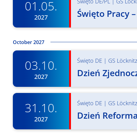
Święto DE/PL
|
GS Löck
01.05.
Święto Pracy –
2027
October 2027
Święto DE
|
GS Löcknit
03.10.
Dzień Zjednocz
2027
Święto DE
|
GS Löcknit
31.10.
Dzień Reformac
2027