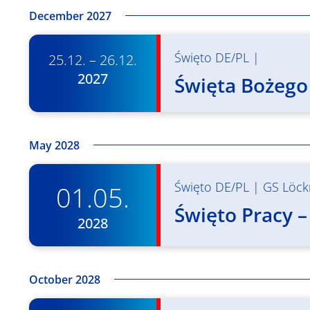
December 2027
Święto DE/PL
|
25.12. – 26.12.
2027
Święta Bożego
May 2028
Święto DE/PL
|
GS Löck
01.05.
Święto Pracy –
2028
October 2028