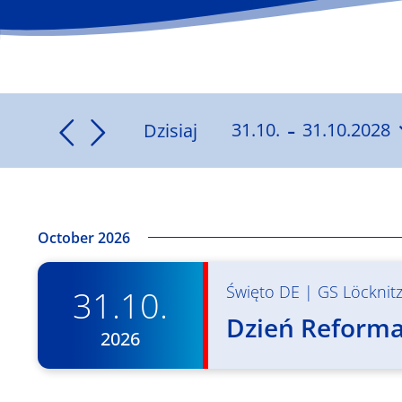
 - 
Dzisiaj
31.10.
31.10.2028
Wybierz
datę.
October 2026
Święto DE
|
GS Löcknit
31.10.
Dzień Reformac
2026