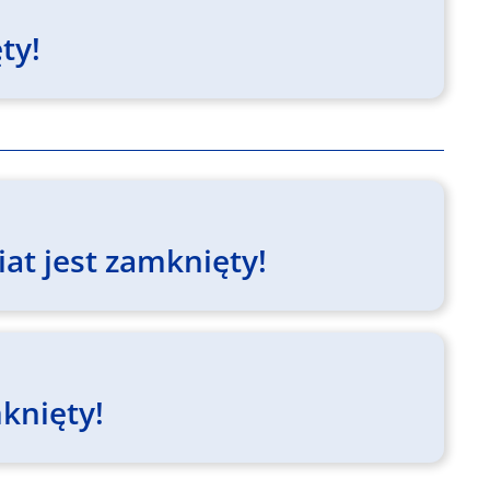
ty!
at jest zamknięty!
knięty!