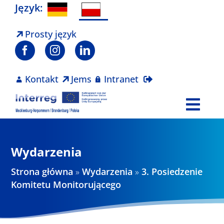
Skip
Język:
to
content
Prosty język
Kontakt
Jems
Intranet
Togg
Navi
Program
Wydarzenia
Projekty
Strona główna
»
Wydarzenia
»
3. Posiedzenie
Komitetu Monitorującego
Aktualności