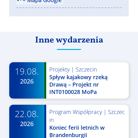
+ Mapa Google
Inne wydarzenia
19.08.
Projekty
|
Szczecin
Spływ kajakowy rzeką
2026
Drawą – Projekt nr
INT0100028 MoPa
22.08.
Program Współpracy
|
Szczec
in
2026
Koniec ferii letnich w
Brandenburgii