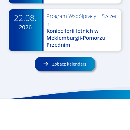
22.08.
Program Współpracy
|
Szczec
in
2026
Koniec ferii letnich w
Meklemburgii-Pomorzu
Przednim
Zobacz kalendarz