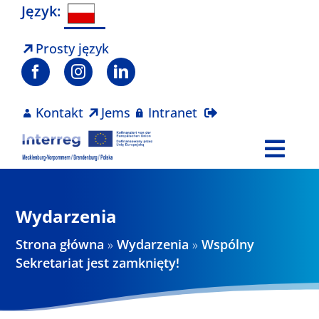
Skip
Język:
to
content
Prosty język
Kontakt
Jems
Intranet
Togg
Navi
Program
Wydarzenia
Projekty
Strona główna
»
Wydarzenia
»
Wspólny
Sekretariat jest zamknięty!
Aktualności