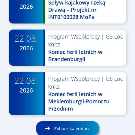
Spływ kajakowy rzeką
2026
Drawą – Projekt nr
INT0100028 MoPa
22.08.
Program Współpracy
|
GS Löc
knitz
2026
Koniec ferii letnich w
Brandenburgii
22.08.
Program Współpracy
|
GS Löc
knitz
2026
Koniec ferii letnich w
Meklemburgii-Pomorzu
Przednim
Zobacz kalendarz